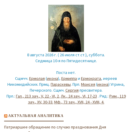
8 августа 2026 г. ( 26 июля ст.ст.), суббота.
Седмица 10-я по Пятидесятнице.
Поста нет.
Сщмчч.
Ермолая
(
икона
),
Ермиппа
и
Ермократа
, иереев
Никомидийских. Прмц.
Параскевы
. Прп.
Моисея
(
икона
) Угрина,
Печерского. Сщмч.
Сергия
пресвитера.
Прп.:
Гал., 213 зач., V, 22 - VI, 2.
Лк., 24 зач., VI, 17-23
. Ряд.:
Рим., 119
зач., XV, 30-33.
Мф., 73 зач., XVII, 24 - XVIII, 4.
АКТУАЛЬНАЯ АНАЛИТИКА
Патриаршее обращение по случаю празднования Дня