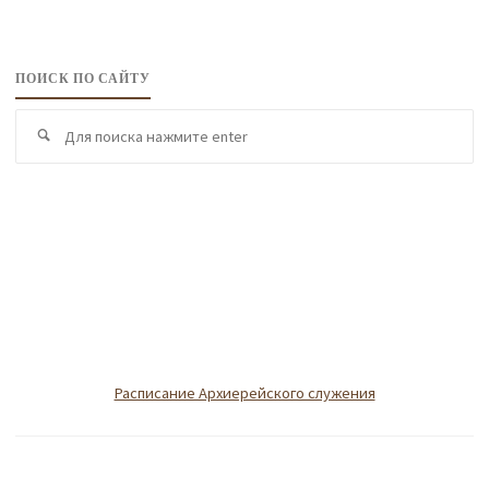
ПОИСК ПО САЙТУ
По
Поиск
по
Расписание Архиерейского служения