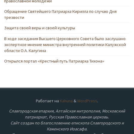
православной молодежи
Обращение Святейшего Патриарха Кирилла по случаю Дня
трезвости
Защита своей веры и своей культуры
В ходе заседания Высшего Церковного Совета было заслушано
экспертное мнение министра внутренней политики Калужской
области О.А. Калугина
Открылся портал «Крестный путь Патриарха Тихона»
Работает на
Kahuna
&
WordPress
.
Славгородская епархия, Алтайская митрополия, Московский
патриархат, Русская Православная церковь.
Сайт создан по благословению епископа Славгородского и
Каменского Иоасафа.