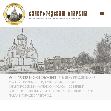
Перейти
к
содержимому
СЛАВГОРОДСКАЯ ЕПАРХИЯ
РУССКАЯ ПРАВОСЛАВНАЯ ЦЕРКОВЬ. МОСКОВСКИЙ ПАТРИАРХАТ. АЛТАЙСКАЯ МИТРОПОЛИЯ
ГЛАВНАЯ
АРХИЕРЕЙСКОЕ СЛУЖЕНИЕ
В ДЕНЬ ПРАЗДНОВАНИЯ
СВЯТОЙ ТРОИЦЫ (ПЯТИДЕСЯТНИЦЫ), ЕПИСКОП
СЛАВГОРОДСКИЙ И КАМЕНСКИЙ ИОАСАФ СОВЕРШИЛ
БОЖЕСТВЕННУЮ ЛИТУРГИЮ В ХРАМЕ АПОСТОЛОВ ПЕТРА И
ПАВЛА В ГОРОДЕ СЛАВГОРОД.