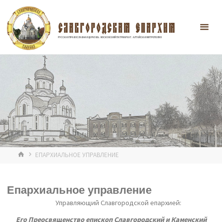
Перейти
к
содержимому
СЛАВГОРОДСКАЯ ЕПАРХИЯ
РУССКАЯ ПРАВОСЛАВНАЯ ЦЕРКОВЬ. МОСКОВСКИЙ ПАТРИАРХАТ. АЛТАЙСКАЯ МИТРОПОЛИЯ
ГЛАВНАЯ
ЕПАРХИАЛЬНОЕ УПРАВЛЕНИЕ
Епархиальное управление
Управляющий Славгородской епархией:
Его Преосвященство епископ Славгородский и Каменский