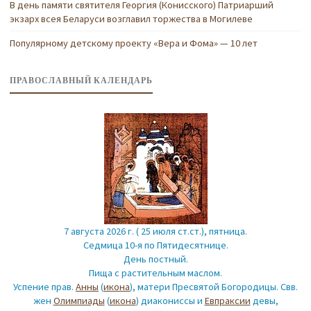
В день памяти святителя Георгия (Конисского) Патриарший
экзарх всея Беларуси возглавил торжества в Могилеве
Популярному детскому проекту «Вера и Фома» — 10 лет
ПРАВОСЛАВНЫЙ КАЛЕНДАРЬ
7 августа 2026 г. ( 25 июля ст.ст.), пятница.
Седмица 10-я по Пятидесятнице.
День постный.
Пища с растительным маслом.
Успение прав.
Анны
(
икона
), матери Пресвятой Богородицы. Свв.
жен
Олимпиады
(
икона
) диакониссы и
Евпраксии
девы,