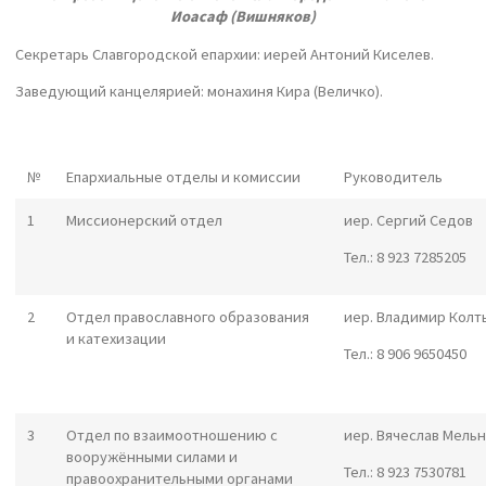
Иоасаф (Вишняков)
Секретарь Славгородской епархии: иерей Антоний Киселев.
Заведующий канцелярией: монахиня Кира (Величко).
№
Епархиальные отделы и комиссии
Руководитель
1
Миссионерский отдел
иер. Сергий Седов
Тел.: 8 923 7285205
2
Отдел православного образования
иер. Владимир Колт
и катехизации
Тел.: 8 906 9650450
3
Отдел по взаимоотношению с
иер. Вячеслав Мель
вооружёнными силами и
Тел.: 8 923 7530781
правоохранительными органами