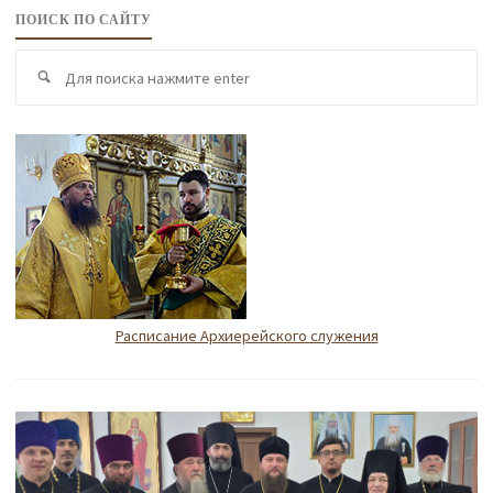
ПОИСК ПО САЙТУ
По
Поиск
по
Расписание Архиерейского служения