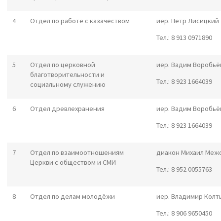
4
Отдел по работе с казачеством
иер. Петр Лисицкий
Тел.: 8 913 0971890
5
Отдел по церковной
иер. Вадим Воробьё
благотворительности и
Тел.: 8 923 1664039
социальному служению
6
Отдел древлехранения
иер. Вадим Воробьё
Тел.: 8 923 1664039
7
Отдел по взаимоотношениям
диакон Михаил Меж
Церкви с обществом и СМИ
Тел.: 8 952 0055763
8
Отдел по делам молодёжи
иер. Владимир Колт
Тел.: 8 906 9650450