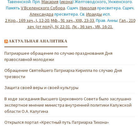
Тавеннской. Прп.
Макария
(
икона
) Желтоводского, Унженского.
Память
V Вселенского Собора
. Сщмч.
Николая
пресвитера. Сщмч.
Александра
пресвитера. Св.
Ираиды
исп.
2 Кор., 169 зач., I, 12-20.
Мф., 91 зач., XXII, 23-33.
Прав. Анны:
Гал., 210
зач. (от полу́), IV, 22-31.
Лк., 36 зач., VIII, 16-21.
АКТУАЛЬНАЯ АНАЛИТИКА
Патриаршее обращение по случаю празднования Дня
православной молодежи
Обращение Святейшего Патриарха Кирилла по случаю Дня
трезвости
Защита своей веры и своей культуры
В ходе заседания Высшего Церковного Совета было заслушано
экспертное мнение министра внутренней политики Калужской
области О.А. Калугина
Открылся портал «Крестный путь Патриарха Тихона»