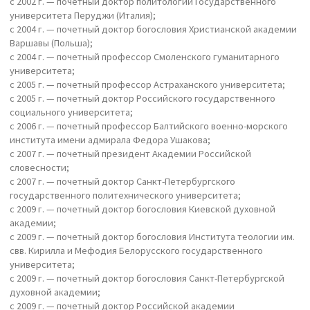
с 2002 г. — почетный доктор политологии Государственного
университета Перуджи (Италия);
с 2004 г. — почетный доктор богословия Христианской академии
Варшавы (Польша);
с 2004 г. — почетный профессор Смоленского гуманитарного
университета;
с 2005 г. — почетный профессор Астраханского университета;
с 2005 г. — почетный доктор Российского государственного
социального университета;
с 2006 г. — почетный профессор Балтийского военно-морского
института имени адмирала Федора Ушакова;
с 2007 г. — почетный президент Академии Российской
словесности;
с 2007 г. — почетный доктор Санкт-Петербургского
государственного политехнического университета;
с 2009 г. — почетный доктор богословия Киевской духовной
академии;
с 2009 г. — почетный доктор богословия Института теологии им.
свв. Кирилла и Мефодия Белорусского государственного
университета;
с 2009 г. — почетный доктор богословия Санкт-Петербургской
духовной академии;
с 2009 г. — почетный доктор Российской академии