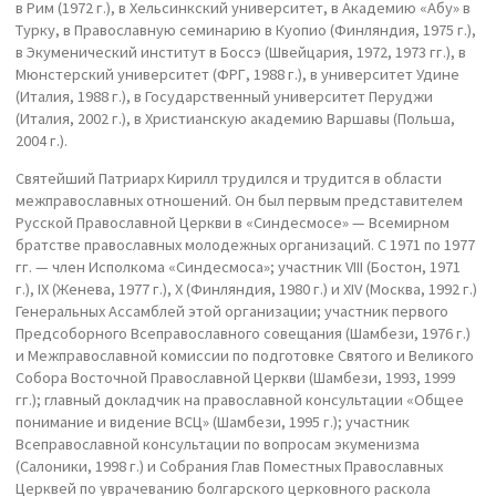
в Рим (1972 г.), в Хельсинкский университет, в Академию «Абу» в
Турку, в Православную семинарию в Куопио (Финляндия, 1975 г.),
в Экуменический институт в Боссэ (Швейцария, 1972, 1973 гг.), в
Мюнстерский университет (ФРГ, 1988 г.), в университет Удине
(Италия, 1988 г.), в Государственный университет Перуджи
(Италия, 2002 г.), в Христианскую академию Варшавы (Польша,
2004 г.).
Святейший Патриарх Кирилл трудился и трудится в области
межправославных отношений. Он был первым представителем
Русской Православной Церкви в «Синдесмосе» — Всемирном
братстве православных молодежных организаций. С 1971 по 1977
гг. — член Исполкома «Синдесмоса»; участник VIII (Бостон, 1971
г.), IX (Женева, 1977 г.), Х (Финляндия, 1980 г.) и XIV (Москва, 1992 г.)
Генеральных Ассамблей этой организации; участник первого
Предсоборного Всеправославного совещания (Шамбези, 1976 г.)
и Межправославной комиссии по подготовке Святого и Великого
Собора Восточной Православной Церкви (Шамбези, 1993, 1999
гг.); главный докладчик на православной консультации «Общее
понимание и видение ВСЦ» (Шамбези, 1995 г.); участник
Всеправославной консультации по вопросам экуменизма
(Салоники, 1998 г.) и Собрания Глав Поместных Православных
Церквей по уврачеванию болгарского церковного раскола