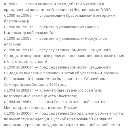
в 1990 г. — членом комиссии по содействию усилиям в
преодолении последствий аварии на Чернобыльской АЭС;
с 1989 по 1996 гг. — управляющим Православным Венгерским
благочинием;
с 1990 по 1991 гг. — временно управляющим Гаагско-
Нидерландской епархией;
с 1990 по 1993 гг. — временно управляющим Корсунской
епархией;
с 1990 по 1993 гг. — председателем комиссии Священного
Синода по возрождению религиозно-нравственного воспитания
и благотворительности;
с 1990 по 2000 гг. — председателем комиссии Священного
Синода по внесению поправок в Устав об управлении Русской
Православной Церкви. Устав был принят на Юбилейном
Архиерейском Соборе в 2000 году;
с 1994 по 2002 гг. — членом Общественного совета по
возрождению Храма Христа Спасителя;
с 1994 по 1996 гг. — членом Совета по внешней политике
Министерства иностранных дел России;
с 1995 по 2000 гг. — председателем Синодальной рабочей группы
по выработке Концепции Русской Православной Церкви по
вопросам церковно-государственных отношений и проблемам