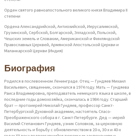
Орден святого равноапостольного великого князя Владимира II
степени
Ордена Александрийской, Антиохийской, Иерусалимской,
Грузинской, Сербской, Болгарской, Элладской, Польской,
Чешских земель и Словакии, Американской и Финляндской
Православных Церквей, Армянской Апостольской Церкви и
Маланкарской Церкви (Индия)
Биография
Родился в послевоенном Ленинграде. Отец — Гундяев Михаил
Васильевич, священник, скончался в 1974 году. Мать — Гундяева
Раиса Владимировна, преподаватель немецкого языка в школе, в
последние годы домохозяйка, скончалась в 1984 году. Старший
брат — протоиерей Николай Гундяев, профессор Санкт-
Петербургской Духовной академии, настоятель Спасо-
Преображенского собора в г. Санкт-Петербурге. Дед — иерей
Василий Степанович Гундяев, узник Соловков, за церковную
деятельность и борьбу с обновленчеством в 20-х, 30-х и 40-х
годах ХХ века подвергавшийся тюремным заключениям и