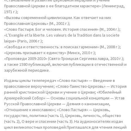
«Становление и развитие церковной иерархии и учение
Православной Церкви о ее благодатном характере» (Ленинград,
1971 г.);
«Вызовы современной цивилизации. Как отвечает на них
Православная Церковь» (М., 2002 г.);
«Слово Пастыря. Бог и человек. История спасения» (М., 2004 г.);
«L’Evangile et la liberte. Les valeurs de la Tradition dans la societe
laique» (Paris, 2006 г.);
«Свобода и ответственность: в поисках гармонии» (М., 2008 г.);
«Церковь призывает к единству» (Минск, 2010 г.);
«Проповеди 2009-2010» (Свято-Троицкая Сергиева лавра, 2010 г.);
а также 1580 публикаций, включая публикации в отечественной и
зарубежной периодике.
Изданы циклы телепередач «Слово пастыря» — Введение в
православное вероучение; «Слово-Таинство-Церковь» — История
ранней христианской Церкви и учение о Церкви; «Юбилейный
Архиерейский Собор» — Основы социальной концепции — Устав
Русской Православной Церкви — Деяния о канонизации,
«Отношение к инославию»; «Слово Пастыря» — Церковь,
государство, политика (часть 1), Церковь, личность, общество
(часть 2), О вере и спасении (часть 3). На аудионосителях издан
цикл великопостных проповедей.Приглашался для чтения лекций