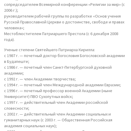
сопредседателем Всемирной конференции «Религии за мир» (с
2006 г.);
руководителем рабочей группы по разработке «Основ учения
Русской Православной Церкви о достоинстве, свободе и правах
человека»;
Местоблюстителем Патриаршего Престола (с 6 декабря 2008
года).
Ученые степени Святейшего Патриарха Кирилла:
с 1987 г. — почетный доктор богословия Богословской академии
в Будапеште;
с 1986 г. — почетный член Санкт-Петербургской духовной
академии;
с 1992 г. — член Академии творчества;
с 1994 г. — почетный член Международной академии Евразии;
с 1996 г. — почетный профессор военной Академии (ныне
Университет) ПВО Сухопутных войск;
с 1997 г. — действительный член Академии российской
словесности;
с 2002 г. — действительный член Академии социальных и
гуманитарных наук (с 2003 г. — Общественная Российская
академия социальных наук);