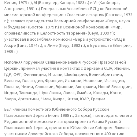
Кения, 1975 г.), VI (Ванкувер, Канада, 1983 г.) и VII (Канберра,
Австралия, 1991 г.) Генеральных Ассамблеях ВСЦ; во Всемирной
миссионерской конференции «Спасение сегодня» (Бангкок, 1973
г.); являлся президентом Всемирной конференции «Вера, наука
и будущее» (Бостон, 1979 г.) и Всемирной конвокации «Мир,
справедливость и целостность творения» (Сеул, 1990 г.);
участвовал в ассамблеях комиссии «Вера и устройство» ВСЦ в
Аккре (Гана, 1974 г.), в Лиме (Перу, 1982 г.), в Будапеште (Венгрия,
1989 г.).
Исполняя поручения Священноначалия Русской Православной
Церкви, принимал участие в контактах с Церквами США, Японии,
ГДР, ФРГ, Финляндии, Италии, Швейцарии, Великобритании,
Бельгии, Голландии, Франции, Испании, Норвегии, Исландии,
Польши, Чехии, Словакии, Эфиопии, Австралии, Новой Зеландии,
Индии, Таиланда, Шри-Ланки, Лаоса, Ямайки, Канады, Конго,
Заира, Аргентины, Чили, Кипра, Китая, ЮАР, Греции.
Был членом Поместного Юбилейного Собора Русской
Православной Церкви (июнь 1988 г., Загорск), председателем его
Редакционной комиссии и автором проекта Устава Русской
Православной Церкви, принятого Юбилейным Собором. Являлся
участником Архиерейского Собора, посвященного 400-летию