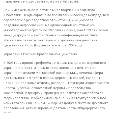
парламента и с деловыми кругами этой страны.
Принимал активное участие в миротворческих акциях по
Югославии. Неоднократно во время войны посещал Белград, вел
переговоры с руководством этой страны, инициировал
создание неформальной международной христианской
миротворческой группы по Югославии (Вена, май 1999 г.) и созыв
международной межхристианской конференции на тему:
«Европа после косовского кризиса: дальнейшие действия
Церквей» в г. Осло (Норвегия) в ноябре 1999 года.
Управление Русской Православной Церковью
В 2009 году принята реформа центральных органов церковного
управления. Принципиально реорганизована деятельность
Управления делами Московской Патриархии, уточнена сфера
деятельности Отдела внешних церковных связей, созданы
новые Синодальные отделы, разведены функции Издательского
Совета Русской Православной Церкви и Издательства
Московской Патриархии, проведена аналитическая работа по
формированию необходимых изменений в структуре Учебного
комитета при Священном Синоде и в целом в системе духовного
образования. Активизирована деятельность Общецерковного