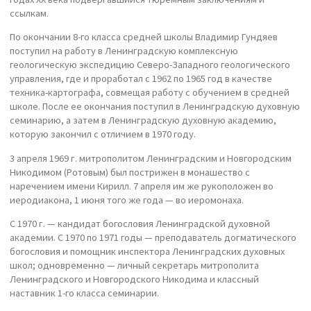
ссылкам.
По окончании 8-го класса средней школы Владимир Гундяев
поступил на работу в Ленинградскую комплексную
геологическую экспедицию Северо-Западного геологического
управления, где и проработал с 1962 по 1965 год в качестве
техника-картографа, совмещая работу с обучением в средней
школе. После ее окончания поступил в Ленинградскую духовную
семинарию, а затем в Ленинградскую духовную академию,
которую закончил с отличием в 1970 году.
3 апреля 1969 г. митрополитом Ленинградским и Новгородским
Никодимом (Ротовым) был пострижен в монашество с
наречением имени Кирилл. 7 апреля им же рукоположен во
иеродиакона, 1 июня того же года — во иеромонаха.
С 1970 г. — кандидат богословия Ленинградской духовной
академии. С 1970 по 1971 годы — преподаватель догматического
богословия и помощник инспектора Ленинградских духовных
школ; одновременно — личный секретарь митрополита
Ленинградского и Новгородского Никодима и классный
наставник 1-го класса семинарии.