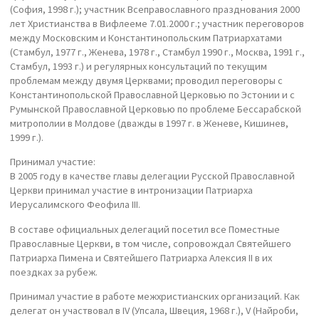
(София, 1998 г.); участник Всеправославного празднования 2000
лет Христианства в Вифлееме 7.01.2000 г.; участник переговоров
между Московским и Константинопольским Патриархатами
(Стамбул, 1977 г., Женева, 1978 г., Стамбул 1990 г., Москва, 1991 г.,
Стамбул, 1993 г.) и регулярных консультаций по текущим
проблемам между двумя Церквами; проводил переговоры с
Константинопольской Православной Церковью по Эстонии и с
Румынской Православной Церковью по проблеме Бессарабской
митрополии в Молдове (дважды в 1997 г. в Женеве, Кишинев,
1999 г.).
Принимал участие:
В 2005 году в качестве главы делегации Русской Православной
Церкви принимал участие в интронизации Патриарха
Иерусалимского Феофила III.
В составе официальных делегаций посетил все Поместные
Православные Церкви, в том числе, сопровождал Святейшего
Патриарха Пимена и Святейшего Патриарха Алексия II в их
поездках за рубеж.
Принимал участие в работе межхристианских организаций. Как
делегат он участвовал в IV (Упсала, Швеция, 1968 г.), V (Найроби,