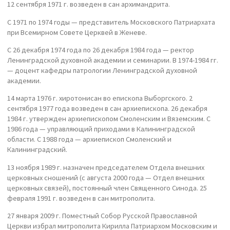
12 сентября 1971 г. возведен в сан архимандрита.
С 1971 по 1974 годы — представитель Московского Патриархата
при Всемирном Совете Церквей в Женеве.
С 26 декабря 1974 года по 26 декабря 1984 года — ректор
Ленинградской духовной академии и семинарии. В 1974-1984 гг.
— доцент кафедры патрологии Ленинградской духовной
академии.
14 марта 1976 г. хиротонисан во епископа Выборгского. 2
сентября 1977 года возведен в сан архиепископа. 26 декабря
1984 г. утвержден архиепископом Смоленским и Вяземским. С
1986 года — управляющий приходами в Калининградской
области. С 1988 года — архиепископ Смоленский и
Калининградский.
13 ноября 1989 г. назначен председателем Отдела внешних
церковных сношений (с августа 2000 года — Отдел внешних
церковных связей), постоянный член Священного Синода. 25
февраля 1991 г. возведен в сан митрополита.
27 января 2009 г. Поместный Собор Русской Православной
Церкви избрал митрополита Кирилла Патриархом Московским и