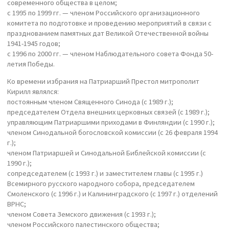
современного общества в целом;
с 1995 по 1999 гг. — членом Российского организационного
комитета по подготовке и проведению мероприятий в связи с
празднованием памятных дат Великой Отечественной войны
1941-1945 годов;
с 1996 по 2000 гг. — членом Наблюдательного совета Фонда 50-
летия Победы.
Ко времени избрания на Патриарший Престол митрополит
Кирилл являлся:
постоянным членом Священного Синода (с 1989 г.);
председателем Отдела внешних церковных связей (с 1989 г.);
управляющим Патриаршими приходами в Финляндии (с 1990 г.);
членом Синодальной богословской комиссии (с 26 февраля 1994
г.);
членом Патриаршей и Синодальной Библейской комиссии (с
1990 г.);
сопредседателем (с 1993 г.) и заместителем главы (с 1995 г.)
Всемирного русского народного собора, председателем
Смоленского (с 1996 г.) и Калининградского (с 1997 г.) отделений
ВРНС;
членом Совета Земского движения (с 1993 г.);
членом Российского палестинского общества;