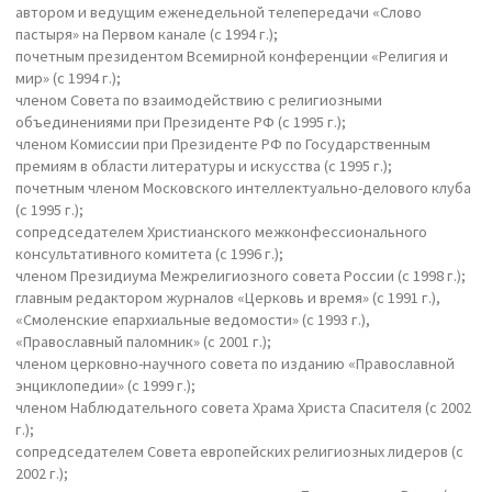
автором и ведущим еженедельной телепередачи «Слово
пастыря» на Первом канале (с 1994 г.);
почетным президентом Всемирной конференции «Религия и
мир» (с 1994 г.);
членом Совета по взаимодействию с религиозными
объединениями при Президенте РФ (с 1995 г.);
членом Комиссии при Президенте РФ по Государственным
премиям в области литературы и искусства (с 1995 г.);
почетным членом Московского интеллектуально-делового клуба
(с 1995 г.);
сопредседателем Христианского межконфессионального
консультативного комитета (с 1996 г.);
членом Президиума Межрелигиозного совета России (с 1998 г.);
главным редактором журналов «Церковь и время» (с 1991 г.),
«Смоленские епархиальные ведомости» (с 1993 г.),
«Православный паломник» (с 2001 г.);
членом церковно-научного совета по изданию «Православной
энциклопедии» (с 1999 г.);
членом Наблюдательного совета Храма Христа Спасителя (с 2002
г.);
сопредседателем Совета европейских религиозных лидеров (с
2002 г.);