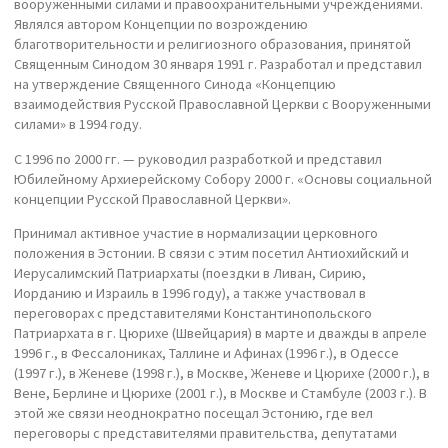
вооруженными силами и правоохранительными учреждениями.
Являлся автором Концепции по возрождению
благотворительности и религиозного образования, принятой
Священным Синодом 30 января 1991 г. Разработал и представил
на утверждение Священного Синода «Концепцию
взаимодействия Русской Православной Церкви с Вооруженными
силами» в 1994 году.
С 1996 по 2000 гг. — руководил разработкой и представил
Юбилейному Архиерейскому Собору 2000 г. «Основы социальной
концепции Русской Православной Церкви».
Принимал активное участие в нормализации церковного
положения в Эстонии. В связи с этим посетил Антиохийский и
Иерусалимский Патриархаты (поездки в Ливан, Сирию,
Иорданию и Израиль в 1996 году), а также участвовал в
переговорах с представителями Константинопольского
Патриархата в г. Цюрихе (Швейцария) в марте и дважды в апреле
1996 г., в Фессалониках, Таллине и Афинах (1996 г.), в Одессе
(1997 г.), в Женеве (1998 г.), в Москве, Женеве и Цюрихе (2000 г.), в
Вене, Берлине и Цюрихе (2001 г.), в Москве и Стамбуле (2003 г.). В
этой же связи неоднократно посещал Эстонию, где вел
переговоры с представителями правительства, депутатами