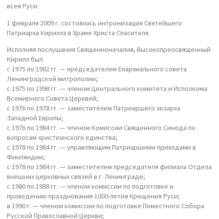
всея Руси.
1 февраля 2009 г. состоялась интронизация Святейшего
Патриарха Кирилла в Храме Христа Спасителя.
Исполняя послушания Священноначалия, Высокопреосвященный
Кирилл был:
с 1975 по 1982 гг. — председателем Епархиального совета
Ленинградской митрополии;
с 1975 по 1998 гг. — членом Центрального комитета и Исполкома
Всемирного Совета Церквей;
с 1976 по 1978 гг. — заместителем Патриаршего экзарха
Западной Европы;
с 1976 по 1984 гг. — членом Комиссии Священного Синода по
вопросам христианского единства;
c 1978 по 1984 гг. — управляющим Патриаршими приходами в
Финляндии;
с 1978 по 1984 гг. — заместителем председателя филиала Отдела
внешних церковных связей в г. Ленинграде;
с 1980 по 1988 гг. — членом комиссии по подготовке и
проведению празднования 1000-летия Крещения Руси;
в 1990 г. — членом комиссии по подготовке Поместного Собора
Русской Православной Церкви;