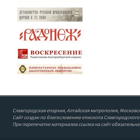
Славгородская епархия, Алтайская митрополия, Московск
Сайт создан по благословению епископа Славгородского
При перепечатке материалов ссылка на сайт обязательна