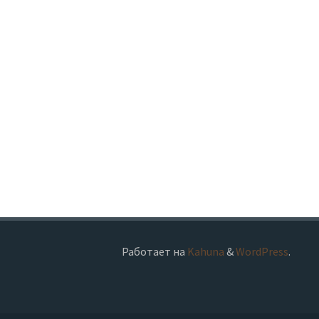
Работает на
Kahuna
&
WordPress
.