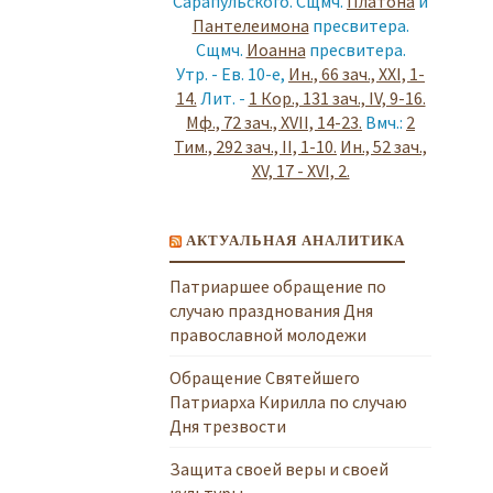
Сарапульского. Сщмч.
Платона
и
Пантелеимона
пресвитера.
Сщмч.
Иоанна
пресвитера.
Утр. - Ев. 10-е,
Ин., 66 зач., XXI, 1-
14.
Лит. -
1 Кор., 131 зач., IV, 9-16.
Мф., 72 зач., XVII, 14-23.
Вмч.:
2
Тим., 292 зач., II, 1-10.
Ин., 52 зач.,
XV, 17 - XVI, 2.
АКТУАЛЬНАЯ АНАЛИТИКА
Патриаршее обращение по
случаю празднования Дня
православной молодежи
Обращение Святейшего
Патриарха Кирилла по случаю
Дня трезвости
Защита своей веры и своей
культуры