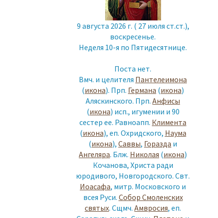
9 августа 2026 г. ( 27 июля ст.ст.),
воскресенье.
Неделя 10-я по Пятидесятнице.
Поста нет.
Вмч. и целителя
Пантелеимона
(
икона
). Прп.
Германа
(
икона
)
Аляскинского. Прп.
Анфисы
(
икона
) исп., игумении и 90
сестер ее. Равноапп.
Климента
(
икона
), еп. Охридского,
Наума
(
икона
),
Саввы
,
Горазда
и
Ангеляра
. Блж.
Николая
(
икона
)
Кочанова, Христа ради
юродивого, Новгородского. Свт.
Иоасафа
, митр. Московского и
всея Руси.
Собор Смоленских
святых
. Сщмч.
Амвросия
, еп.