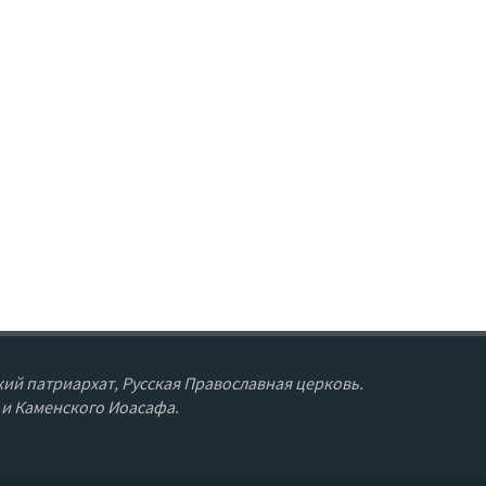
ий патриархат, Русская Православная церковь.
 и Каменского Иоасафа.