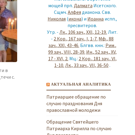
мощей прп.
Далмата
Исетского.
Сщмч.
Алфея
диакона. Свв.
Николая
(
икона
) и
Иоанна
испп.,
пресвитеров.
Утр. -
Лк., 106 зач., XXI, 12-19.
Лит.
й
-
2 Кор., 167 зач., I, 1-7.
Мф., 88
зач., XXI, 43-46.
Блгвв. кнн.:
Рим.,
99 зач., VIII, 28-39.
Ин., 52 зач., XV,
17 - XVI, 2.
Мц.:
2 Кор., 181 зач., VI,
1-10.
Лк., 33 зач., VII, 36-50
.
ти в
течи с.
АКТУАЛЬНАЯ АНАЛИТИКА
Патриаршее обращение по
случаю празднования Дня
православной молодежи
"
Обращение Святейшего
Патриарха Кирилла по случаю
Дня трезвости