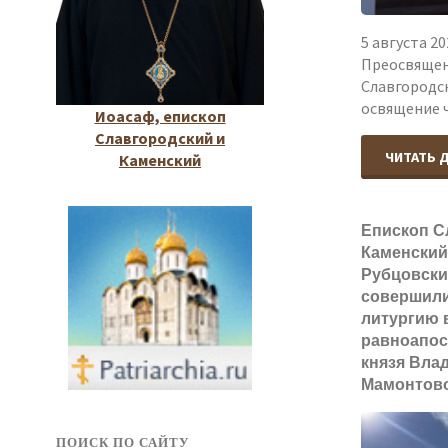
5 августа 20
Преосвящен
Славгородс
освящение 
Иоасаф, епископ
Славгородский и
ЧИТАТЬ 
Каменский
Епископ С
Каменский
Рубцовски
совершил
литургию 
равноапос
князя Вла
Мамонтово
ПОИСК ПО САЙТУ