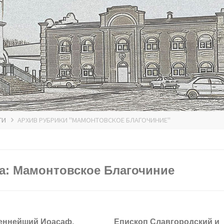
ТИ
АРХИВ РУБРИКИ "МАМОНТОВСКОЕ БЛАГОЧИНИЕ"
а:
Мамонтовское Благочиние
еннейший Иоасаф,
Епископ Славгородский и