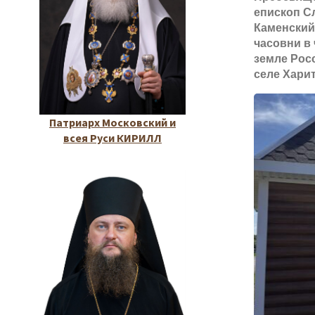
епископ С
Каменский
часовни в
земле Рос
селе Хари
Патриарх Московский и
всея Руси КИРИЛЛ