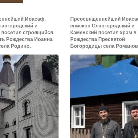
в
любви
Славгородский
селе
и
еннейший Иоасаф,
Преосвященнейший Иоаса
и
лавгородский и
епископ Славгородский и
Харитоново."
верности
 посетил строящийся
Каменский посетил храм в 
Каменский
сть Рождества Иоанна
Рождества Пресвятой
в
села Родино.
Богородицы села Романов
Иоасаф
храме
и
Рождества
епископ
Иоанна
Рубцовский
Предтечи
и
с.
Алейский
Родино
Роман