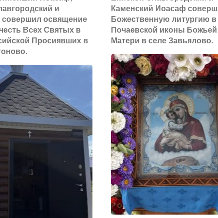
лавгородский и
Каменский Иоасаф соверш
 совершил освящение
Божественную литургию в
 честь Всех Святых в
Почаевской иконы Божьей
сийской Просиявших в
Матери в селе Завьялово.
тоново.