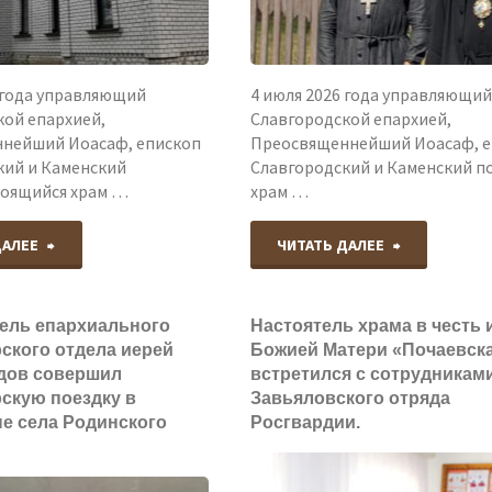
состоялась
совершили
встреча"
Божественную
 года управляющий
4 июля 2026 года управляющий
кой епархией,
Славгородской епархией,
литургию
нейший Иоасаф, епископ
Преосвященнейший Иоасаф, е
кий и Каменский
Славгородский и Каменский п
в
роящийся храм …
храм …
храме
"Преосвященнейший
"Преосвящ
ДАЛЕЕ
ЧИТАТЬ ДАЛЕЕ
святого
Иоасаф,
Иоасаф,
равноапостольного
ель епархиального
Настоятель храма в честь
епископ
епископ
ского отдела иерей
Божией Матери «Почаевск
великого
дов совершил
встретился с сотрудникам
Славгородский
Славгородс
скую поездку в
Завьяловского отряда
князя
е села Родинского
Росгвардии.
и
и
Владимира
Каменский
Каменский