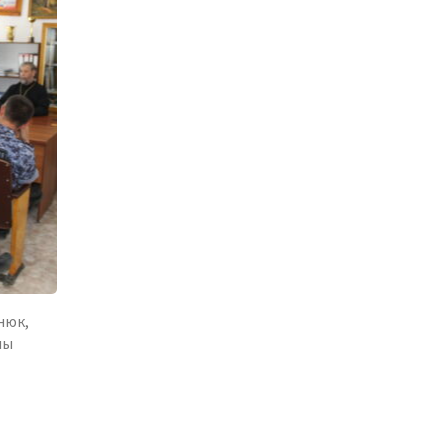
ы
нюк,
ны
ь