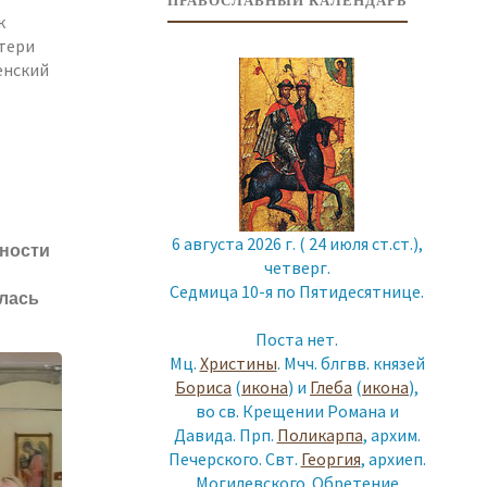
ПРАВОСЛАВНЫЙ КАЛЕНДАРЬ
к
тери
енский
кий
6 августа 2026 г. ( 24 июля ст.ст.),
рности
четверг.
Седмица 10-я по Пятидесятнице.
ялась
Поста нет.
Мц.
Христины
. Мчч. блгвв. князей
Бориса
(
икона
) и
Глеба
(
икона
),
во св. Крещении Романа и
ную
Давида. Прп.
Поликарпа
, архим.
Печерского. Свт.
Георгия
, архиеп.
Могилевского. Обретение