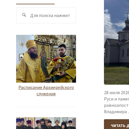
Поиск
Поиск
по:
Расписание Архиерейского
28 июля 202
служения
Руси и памя
равноапост
Владимира
ЧИТАТЬ 