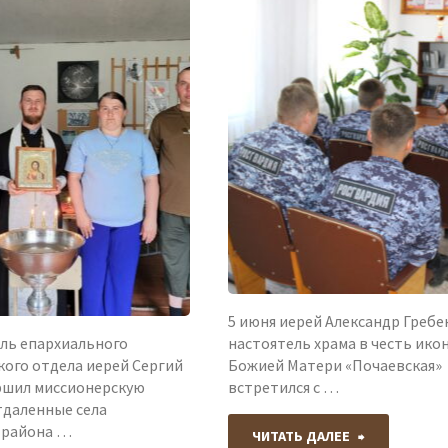
в
посетил строящийся
посетил
селе
храм
храм
Мамонтово."
в
в
честь
честь
Рождества
Рождества
Иоанна
Пресвятой
Предтечи
Богородиц
5 июня иерей Александр Гребе
ль епархиального
настоятель храма в честь ико
села
села
кого отдела иерей Сергий
Божией Матери «Почаевская»
ршил миссионерскую
встретился с …
Родино."
Романово."
тдаленные села
 района …
"Настоятел
ЧИТАТЬ ДАЛЕЕ