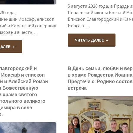
5 августа 2026 года, в Праздни
26 года,
Почаевской иконы Божьей Ма
нейший Иоасаф, епископ
Епископ Славгородский и Кам
кий и Каменский совершил
Иоасаф …
часовни в честь …
"Епископ
ЧИТАТЬ ДАЛЕЕ
"Преосвященнейший
ДАЛЕЕ
Славгородс
Иоасаф,
и
лавгородский и
В День семьи, любви и ве
епископ
 Иоасаф и епископ
в храме Рождества Иоанна
Каменский
й и Алейский Роман
Предтечи с. Родино состо
Славгородский
и Божественную
встреча
Иоасаф
в храме святого
и
тольного великого
совершил
димира в селе
Каменский
.
Божествен
совершил
литургию