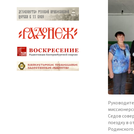
Руководите
миссионерс
Седов сове
поездку в о
Родинского