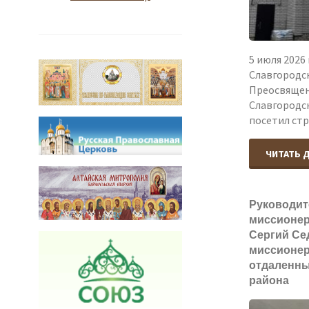
5 июля 2026
Славгородс
Преосвящен
Славгородс
посетил ст
ЧИТАТЬ 
Руководит
миссионер
Сергий Се
миссионер
отдаленны
района