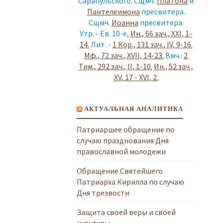
Сарапульского. Сщмч.
Платона
и
Пантелеимона
пресвитера.
Сщмч.
Иоанна
пресвитера.
Утр. - Ев. 10-е,
Ин., 66 зач., XXI, 1-
14.
Лит. -
1 Кор., 131 зач., IV, 9-16.
Мф., 72 зач., XVII, 14-23.
Вмч.:
2
Тим., 292 зач., II, 1-10.
Ин., 52 зач.,
XV, 17 - XVI, 2.
АКТУАЛЬНАЯ АНАЛИТИКА
Патриаршее обращение по
случаю празднования Дня
православной молодежи
Обращение Святейшего
Патриарха Кирилла по случаю
Дня трезвости
Защита своей веры и своей
культуры