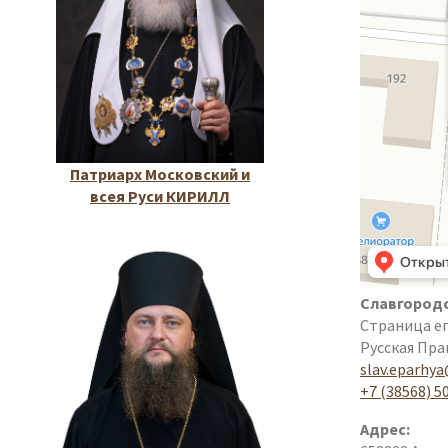
Патриарх Московский и
всея Руси КИРИЛЛ
Славгородс
Страница е
Русская Пра
slav.eparhya
+7 (38568) 5
Адрес: