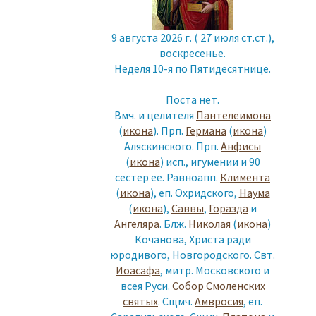
9 августа 2026 г. ( 27 июля ст.ст.),
воскресенье.
Неделя 10-я по Пятидесятнице.
Поста нет.
Вмч. и целителя
Пантелеимона
(
икона
). Прп.
Германа
(
икона
)
Аляскинского. Прп.
Анфисы
(
икона
) исп., игумении и 90
сестер ее. Равноапп.
Климента
(
икона
), еп. Охридского,
Наума
(
икона
),
Саввы
,
Горазда
и
Ангеляра
. Блж.
Николая
(
икона
)
Кочанова, Христа ради
юродивого, Новгородского. Свт.
Иоасафа
, митр. Московского и
всея Руси.
Собор Смоленских
святых
. Сщмч.
Амвросия
, еп.