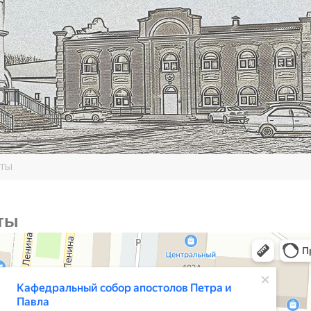
КТЫ
ты
обор апостолов Петра и Павла
рам в Славгороде