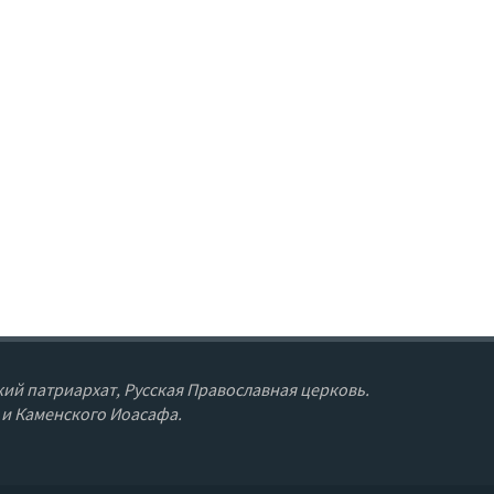
ий патриархат, Русская Православная церковь.
 и Каменского Иоасафа.