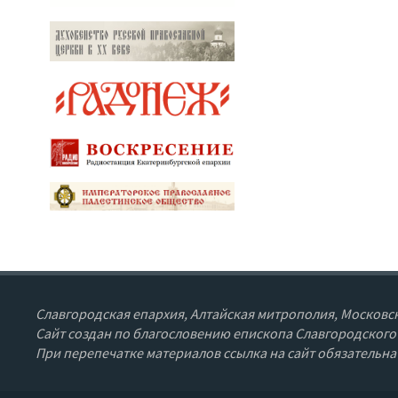
Славгородская епархия, Алтайская митрополия, Московск
Сайт создан по благословению епископа Славгородского
При перепечатке материалов ссылка на сайт обязательна