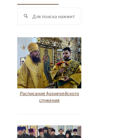
Поиск
Поиск
по:
Расписание Архиерейского
служения