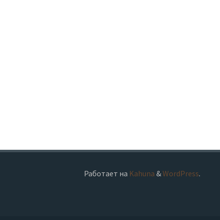
Работает на
Kahuna
&
WordPress
.