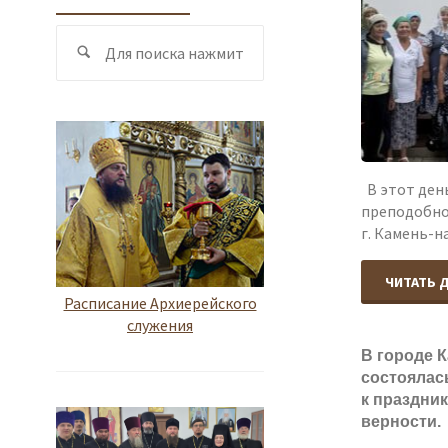
Поиск
Поиск
по:
В этот день
преподобно
г. Камень-
ЧИТАТЬ 
Расписание Архиерейского
служения
В городе 
состоялас
к праздник
верности.