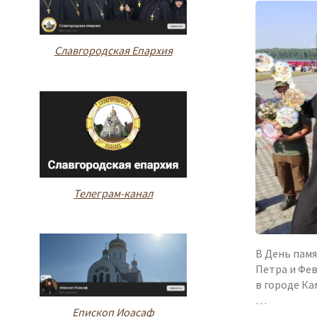
Славгородская Епархия
Телеграм-канал
В День пам
Петра и Фев
в городе Ка
…
Епископ Иоасаф