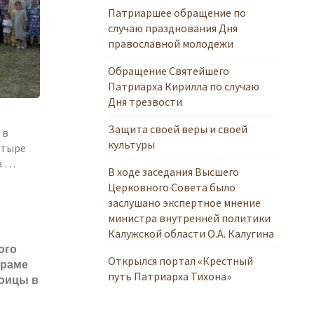
Патриаршее обращение по
случаю празднования Дня
православной молодежи
Обращение Святейшего
Патриарха Кирилла по случаю
Дня трезвости
Защита своей веры и своей
 в
культуры
стыре
а …
В ходе заседания Высшего
ы
Церковного Совета было
заслушано экспертное мнение
министра внутренней политики
Калужской области О.А. Калугина
ого
Открылся портал «Крестный
храме
путь Патриарха Тихона»
оицы в
ых