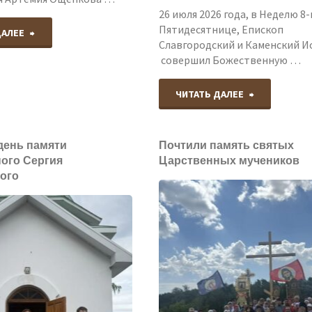
26 июля 2026 года, в Неделю 8
Пятидесятнице, Епископ
"Состоялась
ДАЛЕЕ
Славгородский и Каменский И
совершил Божественную …
рабочая
встреча"
"Епископ
ЧИТАТЬ ДАЛЕЕ
Славгородс
 день памяти
Почтили память святых
и
ого Сергия
Царственных мучеников
ого
Каменский
Иоасаф
совершил
Божествен
Литургию