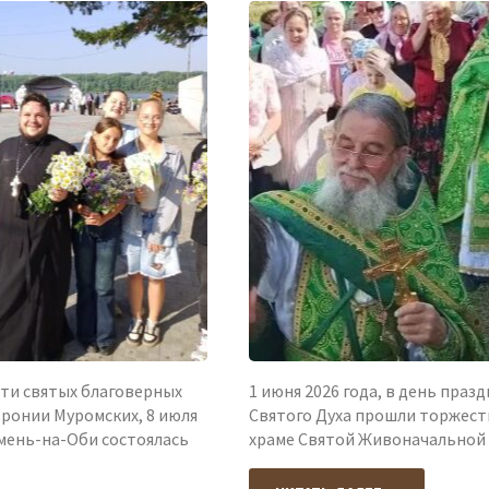
памяти
мучеников"
преподобного
Сергия
Радонежского"
яти святых благоверных
1 июня 2026 года, в день праз
ронии Муромских, 8 июля
Святого Духа прошли торжест
мень-на-Оби состоялась
храме Святой Живоначальной