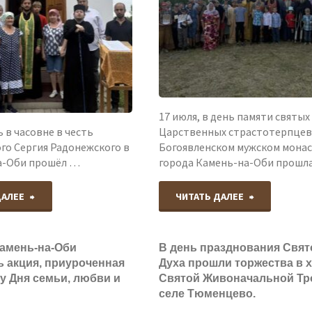
в храме
в
честь
17 июля, в день памяти святых
Покрова
 в часовне в честь
Царственных страстотерпцев
го Сергия Радонежского в
Богоявленском мужском мона
Пресвятой
на-Оби прошёл …
города Камень-на-Оби прошл
Богородиц
"18
"Почтили
ДАЛЕЕ
ЧИТАТЬ ДАЛЕЕ
села
июля
память
Баево."
Камень-на-Оби
В день празднования Свят
–
святых
ь акция, приуроченная
Духа прошли торжества в 
у Дня семьи, любви и
Святой Живоначальной Тр
день
Царственн
селе Тюменцево.