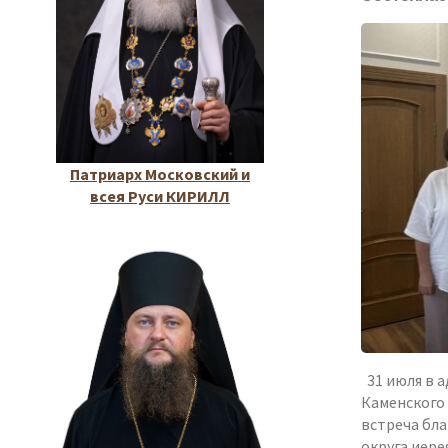
Патриарх Московский и
всея Руси КИРИЛЛ
31 июля в 
Каменского
встреча бл
округа иер