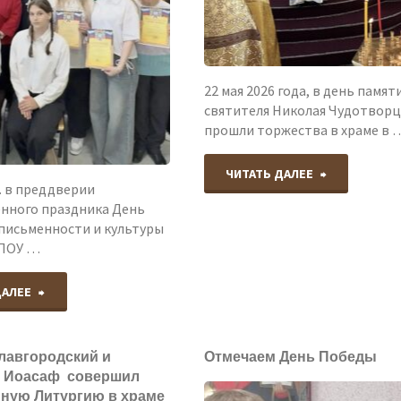
Дня
Троицы
семьи,
в
22 мая 2026 года, в день памят
любви
святителя Николая Чудотворц
селе
прошли торжества в храме в 
и
Тюменцево.
верности."
"Прошли
ЧИТАТЬ ДАЛЕЕ
г. в преддверии
енного праздника День
торжества
 письменности и культуры
БПОУ …
в
"В
храме
ДАЛЕЕ
преддверии
в
лавгородский и
Отмечаем День Победы
государственного
честь
й Иоасаф совершил
ную Литургию в храме