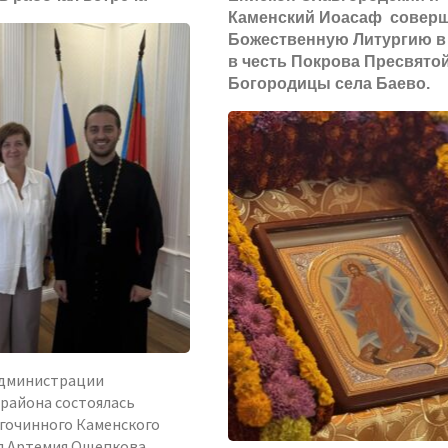
Каменский Иоасаф совер
Божественную Литургию в
в честь Покрова Пресвято
Богородицы села Баево.
администрации
 района состоялась
агочинного Каменского
ея Артемия Ощепкова …