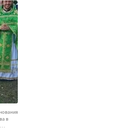
днования
ва в
 …