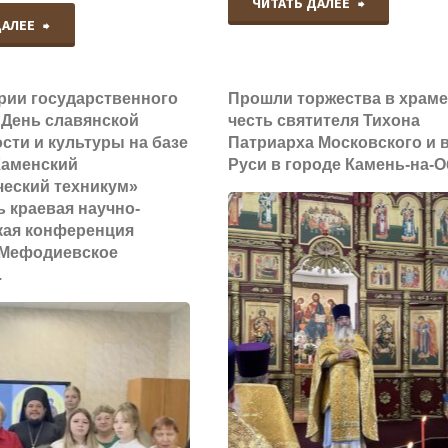
"В
ЧИТАТЬ ДАЛЕЕ
"В
ДАЛЕЕ
день
городе
празднова
рии государственного
Прошли торжества в храме
Камень-
 День славянской
честь святителя Тихона
Святого
сти и культуры на базе
Патриарха Московского и 
на-
Каменский
Руси в городе Камень-на-О
Духа
ческий техникум»
Оби
ь краевая научно-
прошли
кая конференция
состоялась
-Мефодиевское
торжества
.
акция,
в
приуроченная
храме
к
Святой
празднику
Живоначал