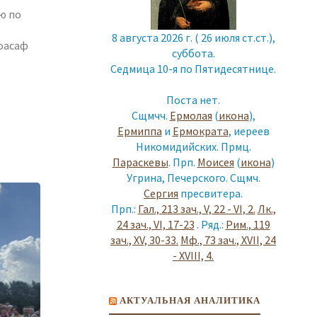
-ю по
8 августа 2026 г. ( 26 июля ст.ст.),
оасаф
суббота.
Седмица 10-я по Пятидесятнице.
Поста нет.
Сщмчч.
Ермолая
(
икона
),
кий
Ермиппа
и
Ермократа
, иереев
Никомидийских. Прмц.
Параскевы
. Прп.
Моисея
(
икона
)
Угрина, Печерского. Сщмч.
Сергия
пресвитера.
Прп.:
Гал., 213 зач., V, 22 - VI, 2.
Лк.,
24 зач., VI, 17-23
. Ряд.:
Рим., 119
зач., XV, 30-33.
Мф., 73 зач., XVII, 24
- XVIII, 4.
ную
АКТУАЛЬНАЯ АНАЛИТИКА