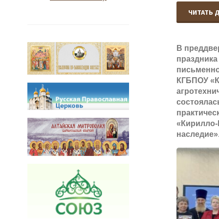
ЧИТАТЬ 
В преддве
праздника
письменно
КГБПОУ «
агротехни
состоялас
практичес
«Кирилло
наследие»