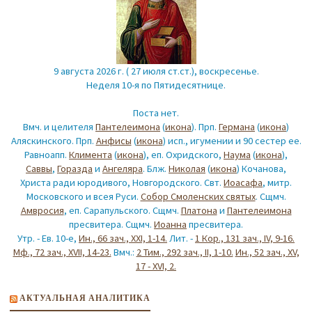
9 августа 2026 г. ( 27 июля ст.ст.), воскресенье.
Неделя 10-я по Пятидесятнице.
Поста нет.
Вмч. и целителя
Пантелеимона
(
икона
). Прп.
Германа
(
икона
)
Аляскинского. Прп.
Анфисы
(
икона
) исп., игумении и 90 сестер ее.
Равноапп.
Климента
(
икона
), еп. Охридского,
Наума
(
икона
),
Саввы
,
Горазда
и
Ангеляра
. Блж.
Николая
(
икона
) Кочанова,
Христа ради юродивого, Новгородского. Свт.
Иоасафа
, митр.
Московского и всея Руси.
Собор Смоленских святых
. Сщмч.
Амвросия
, еп. Сарапульского. Сщмч.
Платона
и
Пантелеимона
пресвитера. Сщмч.
Иоанна
пресвитера.
Утр. - Ев. 10-е,
Ин., 66 зач., XXI, 1-14.
Лит. -
1 Кор., 131 зач., IV, 9-16.
Мф., 72 зач., XVII, 14-23.
Вмч.:
2 Тим., 292 зач., II, 1-10.
Ин., 52 зач., XV,
17 - XVI, 2.
АКТУАЛЬНАЯ АНАЛИТИКА