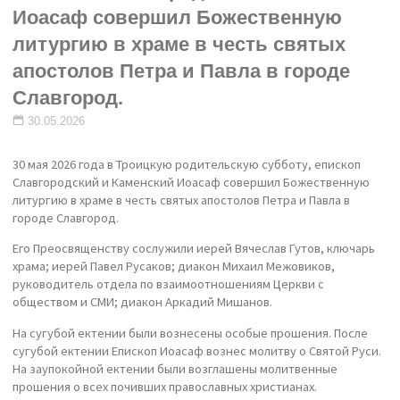
Иоасаф совершил Божественную
литургию в храме в честь святых
апостолов Петра и Павла в городе
Славгород.
30.05.2026
30 мая 2026 года в Троицкую родительскую субботу, епископ
Славгородский и Каменский Иоасаф совершил Божественную
литургию в храме в честь святых апостолов Петра и Павла в
городе Славгород.
Его Преосвященству сослужили иерей Вячеслав Гутов, ключарь
храма; иерей Павел Русаков; диакон Михаил Межовиков,
руководитель отдела по взаимоотношениям Церкви с
обществом и СМИ; диакон Аркадий Мишанов.
На сугубой ектении были вознесены особые прошения. После
сугубой ектении Епископ Иоасаф вознес молитву о Святой Руси.
На заупокойной ектении были возглашены молитвенные
прошения о всех почивших православных христианах.