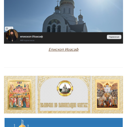
Епископ Иоасаф