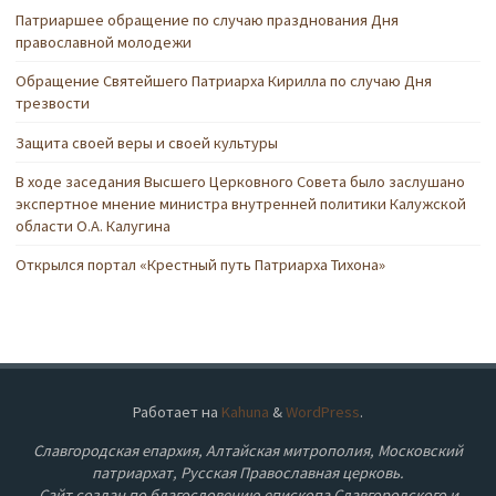
Патриаршее обращение по случаю празднования Дня
православной молодежи
Обращение Святейшего Патриарха Кирилла по случаю Дня
трезвости
Защита своей веры и своей культуры
В ходе заседания Высшего Церковного Совета было заслушано
экспертное мнение министра внутренней политики Калужской
области О.А. Калугина
Открылся портал «Крестный путь Патриарха Тихона»
Работает на
Kahuna
&
WordPress
.
Славгородская епархия, Алтайская митрополия, Московский
патриархат, Русская Православная церковь.
Сайт создан по благословению епископа Славгородского и