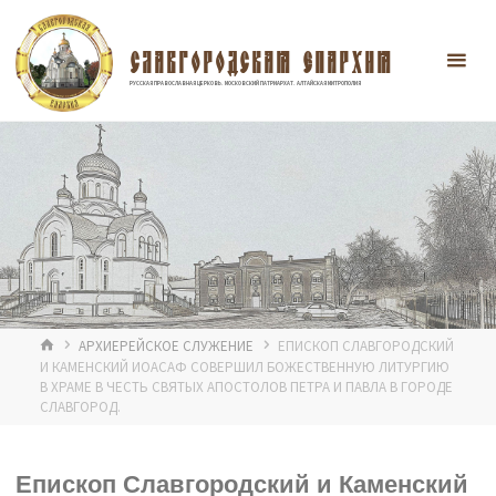
Перейти
к
содержимому
СЛАВГОРОДСКАЯ ЕПАРХИЯ
РУССКАЯ ПРАВОСЛАВНАЯ ЦЕРКОВЬ. МОСКОВСКИЙ ПАТРИАРХАТ. АЛТАЙСКАЯ МИТРОПОЛИЯ
ГЛАВНАЯ
АРХИЕРЕЙСКОЕ СЛУЖЕНИЕ
ЕПИСКОП СЛАВГОРОДСКИЙ
И КАМЕНСКИЙ ИОАСАФ СОВЕРШИЛ БОЖЕСТВЕННУЮ ЛИТУРГИЮ
В ХРАМЕ В ЧЕСТЬ СВЯТЫХ АПОСТОЛОВ ПЕТРА И ПАВЛА В ГОРОДЕ
СЛАВГОРОД.
Епископ Славгородский и Каменский