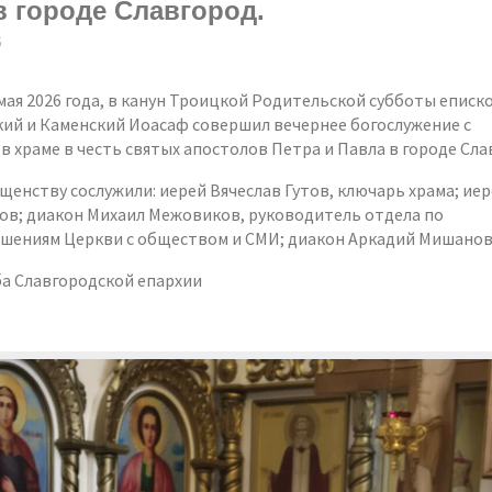
в городе Славгород.
6
мая 2026 года, в канун Троицкой Родительской субботы еписк
ий и Каменский Иоасаф совершил вечернее богослужение с
в храме в честь святых апостолов Петра и Павла в городе Сла
щенству сослужили: иерей Вячеслав Гутов, ключарь храма; ие
ов; диакон Михаил Межовиков, руководитель отдела по
шениям Церкви с обществом и СМИ; диакон Аркадий Мишанов
а Славгородской епархии