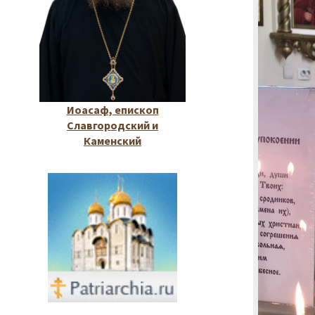
Иоасаф, епископ
Славгородский и
Каменский