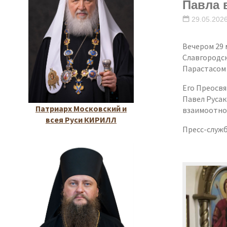
Павла 
29.05.202
Вечером 29 
Славгородск
Парастасом 
Его Преосвя
Павел Русак
Патриарх Московский и
взаимоотно
всея Руси КИРИЛЛ
Пресс-служб