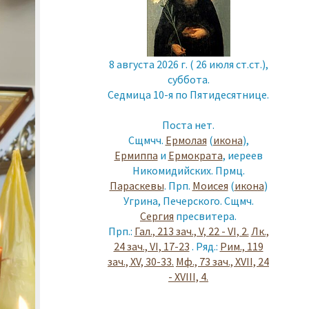
8 августа 2026 г. ( 26 июля ст.ст.),
суббота.
Седмица 10-я по Пятидесятнице.
Поста нет.
Сщмчч.
Ермолая
(
икона
),
Ермиппа
и
Ермократа
, иереев
Никомидийских. Прмц.
Параскевы
. Прп.
Моисея
(
икона
)
Угрина, Печерского. Сщмч.
Сергия
пресвитера.
Прп.:
Гал., 213 зач., V, 22 - VI, 2.
Лк.,
24 зач., VI, 17-23
. Ряд.:
Рим., 119
зач., XV, 30-33.
Мф., 73 зач., XVII, 24
- XVIII, 4.