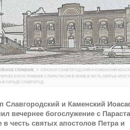
ЕЙСКОЕ СЛУЖЕНИЕ
ЕПИСКОП СЛАВГОРОДСКИЙ И КАМЕНСКИЙ ИОАС
ЧЕРНЕЕ БОГОСЛУЖЕНИЕ С ПАРАСТАСОМ В ХРАМЕ В ЧЕСТЬ СВЯТЫХ АПОС
А В ГОРОДЕ СЛАВГОРОД.
п Славгородский и Каменский Иоас
ил вечернее богослужение с Параст
е в честь святых апостолов Петра и