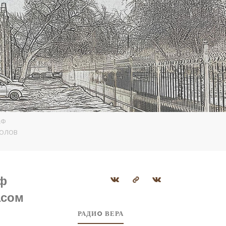
АФ
ТОЛОВ
аф
асом
РАДИO ВЕРА