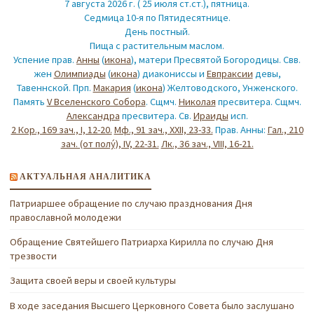
7 августа 2026 г. ( 25 июля ст.ст.), пятница.
Седмица 10-я по Пятидесятнице.
День постный.
Пища с растительным маслом.
Успение прав.
Анны
(
икона
), матери Пресвятой Богородицы. Свв.
жен
Олимпиады
(
икона
) диакониссы и
Евпраксии
девы,
Тавеннской. Прп.
Макария
(
икона
) Желтоводского, Унженского.
Память
V Вселенского Собора
. Сщмч.
Николая
пресвитера. Сщмч.
Александра
пресвитера. Св.
Ираиды
исп.
2 Кор., 169 зач., I, 12-20.
Мф., 91 зач., XXII, 23-33.
Прав. Анны:
Гал., 210
зач. (от полу́), IV, 22-31.
Лк., 36 зач., VIII, 16-21.
АКТУАЛЬНАЯ АНАЛИТИКА
Патриаршее обращение по случаю празднования Дня
православной молодежи
Обращение Святейшего Патриарха Кирилла по случаю Дня
трезвости
Защита своей веры и своей культуры
В ходе заседания Высшего Церковного Совета было заслушано