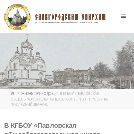
Перейти
к
содержимому
СЛАВГОРОДСКАЯ ЕПАРХИЯ
РУССКАЯ ПРАВОСЛАВНАЯ ЦЕРКОВЬ. МОСКОВСКИЙ ПАТРИАРХАТ. АЛТАЙСКАЯ МИТРОПОЛИЯ
ГЛАВНАЯ
ЖИЗНЬ ПРИХОДОВ
В КГБОУ «ПАВЛОВСКАЯ
ОБЩЕОБРАЗОВАТЕЛЬНАЯ ШКОЛА-ИНТЕРНАТ» ПРОЗВУЧАЛ
ПОСЛЕДНИЙ ЗВОНОК.
В КГБОУ «Павловская