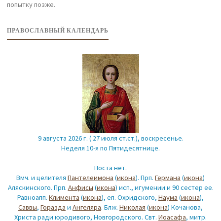
попытку позже.
ПРАВОСЛАВНЫЙ КАЛЕНДАРЬ
9 августа 2026 г. ( 27 июля ст.ст.), воскресенье.
Неделя 10-я по Пятидесятнице.
Поста нет.
Вмч. и целителя
Пантелеимона
(
икона
). Прп.
Германа
(
икона
)
Аляскинского. Прп.
Анфисы
(
икона
) исп., игумении и 90 сестер ее.
Равноапп.
Климента
(
икона
), еп. Охридского,
Наума
(
икона
),
Саввы
,
Горазда
и
Ангеляра
. Блж.
Николая
(
икона
) Кочанова,
Христа ради юродивого, Новгородского. Свт.
Иоасафа
, митр.