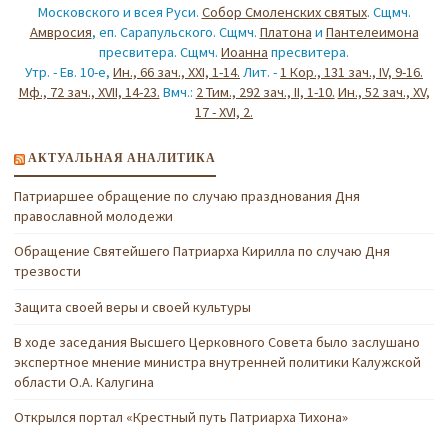
Московского и всея Руси.
Собор Смоленских святых
. Сщмч.
Амвросия
, еп. Сарапульского. Сщмч.
Платона
и
Пантелеимона
пресвитера. Сщмч.
Иоанна
пресвитера.
Утр. - Ев. 10-е,
Ин., 66 зач., XXI, 1-14.
Лит. -
1 Кор., 131 зач., IV, 9-16.
Мф., 72 зач., XVII, 14-23.
Вмч.:
2 Тим., 292 зач., II, 1-10.
Ин., 52 зач., XV,
17 - XVI, 2.
АКТУАЛЬНАЯ АНАЛИТИКА
Патриаршее обращение по случаю празднования Дня
православной молодежи
Обращение Святейшего Патриарха Кирилла по случаю Дня
трезвости
Защита своей веры и своей культуры
В ходе заседания Высшего Церковного Совета было заслушано
экспертное мнение министра внутренней политики Калужской
области О.А. Калугина
Открылся портал «Крестный путь Патриарха Тихона»