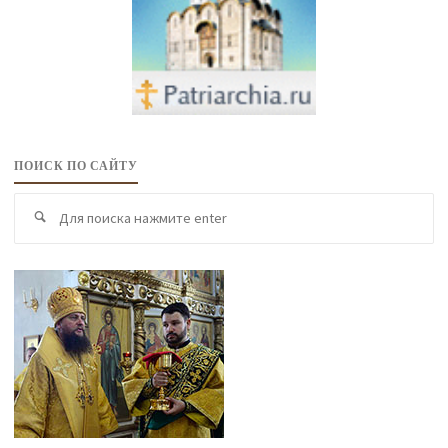
ПОИСК ПО САЙТУ
По
Поиск
по