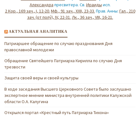
Александра
пресвитера. Св.
Ираиды
исп.
2 Кор., 169 зач., I, 12-20.
Мф., 91 зач., XXII, 23-33.
Прав. Анны:
Гал., 210
зач. (от полу́), IV, 22-31.
Лк., 36 зач., VIII, 16-21.
АКТУАЛЬНАЯ АНАЛИТИКА
Патриаршее обращение по случаю празднования Дня
православной молодежи
Обращение Святейшего Патриарха Кирилла по случаю Дня
трезвости
Защита своей веры и своей культуры
В ходе заседания Высшего Церковного Совета было заслушано
экспертное мнение министра внутренней политики Калужской
области О.А. Калугина
Открылся портал «Крестный путь Патриарха Тихона»