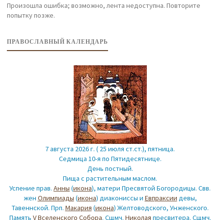
Произошла ошибка; возможно, лента недоступна. Повторите
попытку позже.
ПРАВОСЛАВНЫЙ КАЛЕНДАРЬ
7 августа 2026 г. ( 25 июля ст.ст.), пятница.
Седмица 10-я по Пятидесятнице.
День постный.
Пища с растительным маслом.
Успение прав.
Анны
(
икона
), матери Пресвятой Богородицы. Свв.
жен
Олимпиады
(
икона
) диакониссы и
Евпраксии
девы,
Тавеннской. Прп.
Макария
(
икона
) Желтоводского, Унженского.
Память
V Вселенского Собора
. Сщмч.
Николая
пресвитера. Сщмч.