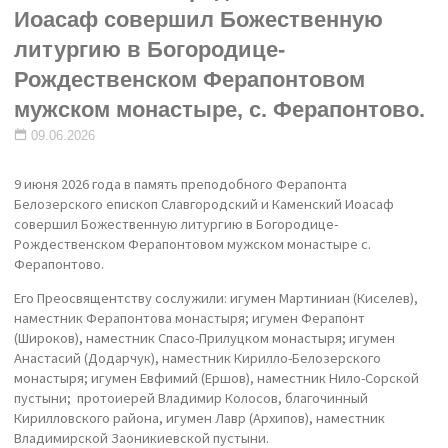
Иоасаф совершил Божественную
литургию в Богородице-
Рождественском Ферапонтовом
мужском монастыре, с. Ферапонтово.
09.06.2026
9 июня 2026 года в память преподобного Ферапонта
Белозерского епископ Славгородский и Каменский Иоасаф
совершил Божественную литургию в Богородице-
Рождественском Ферапонтовом мужском монастыре с.
Ферапонтово.
Его Преосвящентству сослужили: игумен Мартиниан (Киселев),
наместник Ферапонтова монастыря; игумен Ферапонт
(Широков), наместник Спасо-Прилуцком монастыря; игумен
Анастасий (Додарчук), наместник Кирилло-Белозерского
монастыря; игумен Евфимий (Ершов), наместник Нило-Сорской
пустыни; протоиерей Владимир Колосов, благочинный
Кирилловского района, игумен Лавр (Архипов), наместник
Владимирской Заоникиевской пустыни.