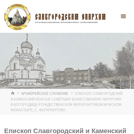
Перейти
к
содержимому
СЛАВГОРОДСКАЯ ЕПАРХИЯ
РУССКАЯ ПРАВОСЛАВНАЯ ЦЕРКОВЬ. МОСКОВСКИЙ ПАТРИАРХАТ. АЛТАЙСКАЯ МИТРОПОЛИЯ
ГЛАВНАЯ
АРХИЕРЕЙСКОЕ СЛУЖЕНИЕ
ЕПИСКОП СЛАВГОРОДСКИЙ
И КАМЕНСКИЙ ИОАСАФ СОВЕРШИЛ БОЖЕСТВЕННУЮ ЛИТУРГИЮ
В БОГОРОДИЦЕ-РОЖДЕСТВЕНСКОМ ФЕРАПОНТОВОМ МУЖСКОМ
МОНАСТЫРЕ, С. ФЕРАПОНТОВО.
Епископ Славгородский и Каменский