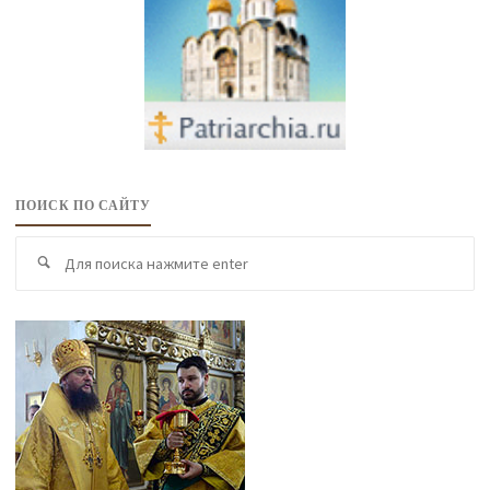
ПОИСК ПО САЙТУ
По
Поиск
по