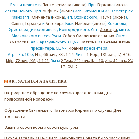
Вмч. и целителя
Пантелеимона
(
икона
). Прп.
Германа
(
икона
)
Аляскинского. Прп.
Анфисы
(
икона
) исп., игумении и 90 сестер ее.
Равноапп.
Климента
(
икона
), еп. Охридского,
Наума
(
икона
),
Саввы
,
Горазда
и
Ангеляра
. Блж.
Николая
(
икона
) Кочанова,
Христа ради юродивого, Новгородского. Свт.
Иоасафа
, митр.
Московского и всея Руси.
Собор Смоленских святых
. Сщмч.
Амвросия
, еп. Сарапульского. Сщмч.
Платона
и
Пантелеимона
пресвитера. Сщмч.
Иоанна
пресвитера.
Утр. - Ев. 10-е,
Ин., 66 зач., XXI, 1-14.
Лит. -
1 Кор., 131 зач., IV, 9-16.
Мф., 72 зач., XVII, 14-23.
Вмч.:
2 Тим., 292 зач., II, 1-10.
Ин., 52 зач., XV,
17 - XVI, 2.
АКТУАЛЬНАЯ АНАЛИТИКА
Патриаршее обращение по случаю празднования Дня
православной молодежи
Обращение Святейшего Патриарха Кирилла по случаю Дня
трезвости
Защита своей веры и своей культуры
В ходе заседания Высшего Церковного Совета было заслушано