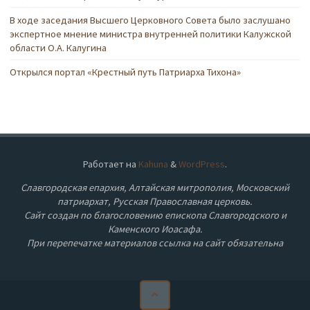
В ходе заседания Высшего Церковного Совета было заслушано
экспертное мнение министра внутренней политики Калужской
области О.А. Калугина
Открылся портал «Крестный путь Патриарха Тихона»
Работает на
Kahuna
&
WordPress
.
Славгородская епархия, Алтайская митрополия, Московский
патриархат, Русская Православная церковь.
Сайт создан по благословению епископа Славгородского и
Каменского Иоасафа.
При перепечатке материалов ссылка на сайт обязательна