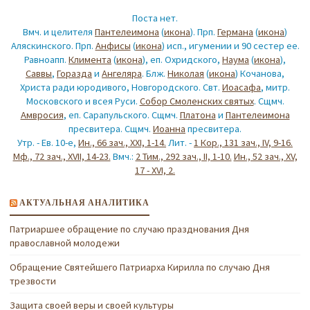
Поста нет.
Вмч. и целителя
Пантелеимона
(
икона
). Прп.
Германа
(
икона
)
Аляскинского. Прп.
Анфисы
(
икона
) исп., игумении и 90 сестер ее.
Равноапп.
Климента
(
икона
), еп. Охридского,
Наума
(
икона
),
Саввы
,
Горазда
и
Ангеляра
. Блж.
Николая
(
икона
) Кочанова,
Христа ради юродивого, Новгородского. Свт.
Иоасафа
, митр.
Московского и всея Руси.
Собор Смоленских святых
. Сщмч.
Амвросия
, еп. Сарапульского. Сщмч.
Платона
и
Пантелеимона
пресвитера. Сщмч.
Иоанна
пресвитера.
Утр. - Ев. 10-е,
Ин., 66 зач., XXI, 1-14.
Лит. -
1 Кор., 131 зач., IV, 9-16.
Мф., 72 зач., XVII, 14-23.
Вмч.:
2 Тим., 292 зач., II, 1-10.
Ин., 52 зач., XV,
17 - XVI, 2.
АКТУАЛЬНАЯ АНАЛИТИКА
Патриаршее обращение по случаю празднования Дня
православной молодежи
Обращение Святейшего Патриарха Кирилла по случаю Дня
трезвости
Защита своей веры и своей культуры