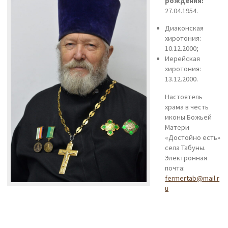
рождения:
27.04.1954.
Диаконская
хиротония:
10.12.2000;
Иерейская
хиротония:
13.12.2000.
Настоятель
храма в честь
иконы Божьей
Матери
«Достойно есть»
села Табуны.
Электронная
почта:
fermertab@mail.r
u