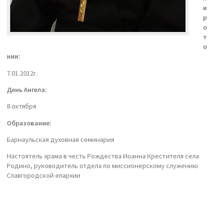
и
р
о
т
о
нии:
7.01.2012г.
День Ангела:
8 октября
Образование:
Барнаульская духовная семинария
Настоятель храма в честь Рождества Иоанна Крестителя села
Родино, руководитель отдела по миссионерскому служению
Славгородской епархии