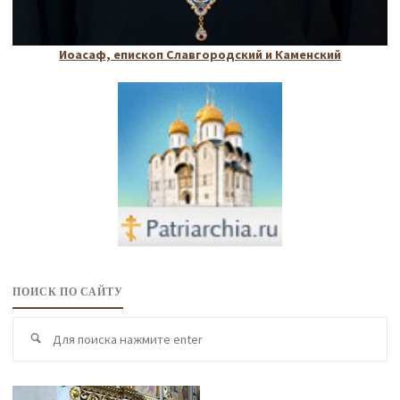
Иоасаф, епископ Славгородский и Каменский
ПОИСК ПО САЙТУ
По
Поиск
по