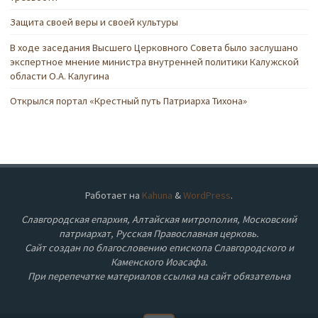
Защита своей веры и своей культуры
В ходе заседания Высшего Церковного Совета было заслушано
экспертное мнение министра внутренней политики Калужской
области О.А. Калугина
Открылся портал «Крестный путь Патриарха Тихона»
Работает на
Kahuna
&
WordPress
.
Славгородская епархия, Алтайская митрополия, Московский
патриархат, Русская Православная церковь.
Сайт создан по благословению епископа Славгородского и
Каменского Иоасафа.
При перепечатке материалов ссылка на сайт обязательна