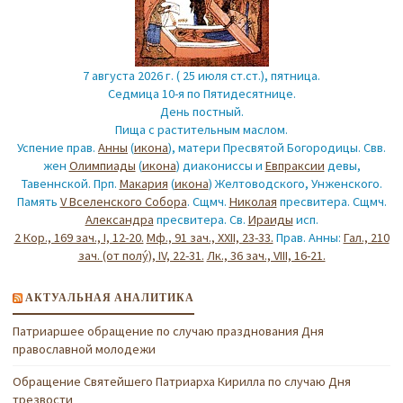
7 августа 2026 г. ( 25 июля ст.ст.), пятница.
Седмица 10-я по Пятидесятнице.
День постный.
Пища с растительным маслом.
Успение прав.
Анны
(
икона
), матери Пресвятой Богородицы. Свв.
жен
Олимпиады
(
икона
) диакониссы и
Евпраксии
девы,
Тавеннской. Прп.
Макария
(
икона
) Желтоводского, Унженского.
Память
V Вселенского Собора
. Сщмч.
Николая
пресвитера. Сщмч.
Александра
пресвитера. Св.
Ираиды
исп.
2 Кор., 169 зач., I, 12-20.
Мф., 91 зач., XXII, 23-33.
Прав. Анны:
Гал., 210
зач. (от полу́), IV, 22-31.
Лк., 36 зач., VIII, 16-21.
АКТУАЛЬНАЯ АНАЛИТИКА
Патриаршее обращение по случаю празднования Дня
православной молодежи
Обращение Святейшего Патриарха Кирилла по случаю Дня
трезвости