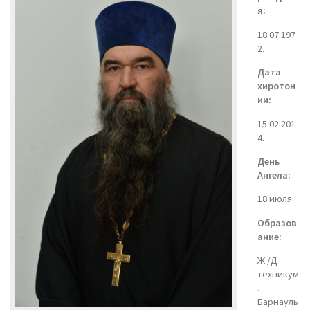
я:
18.07.197
2.
Дата
хиротон
ии:
15.02.201
4.
День
Ангела:
18 июля
Образов
ание:
Ж /Д
техникум
.
Барнауль