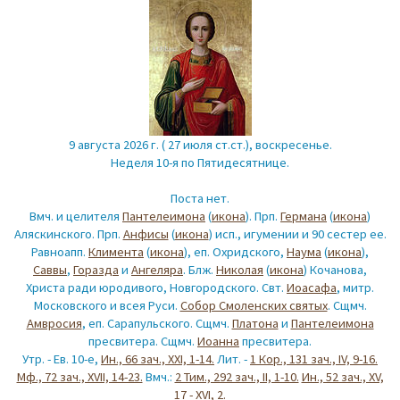
9 августа 2026 г. ( 27 июля ст.ст.), воскресенье.
Неделя 10-я по Пятидесятнице.
Поста нет.
Вмч. и целителя
Пантелеимона
(
икона
). Прп.
Германа
(
икона
)
Аляскинского. Прп.
Анфисы
(
икона
) исп., игумении и 90 сестер ее.
Равноапп.
Климента
(
икона
), еп. Охридского,
Наума
(
икона
),
Саввы
,
Горазда
и
Ангеляра
. Блж.
Николая
(
икона
) Кочанова,
Христа ради юродивого, Новгородского. Свт.
Иоасафа
, митр.
Московского и всея Руси.
Собор Смоленских святых
. Сщмч.
Амвросия
, еп. Сарапульского. Сщмч.
Платона
и
Пантелеимона
пресвитера. Сщмч.
Иоанна
пресвитера.
Утр. - Ев. 10-е,
Ин., 66 зач., XXI, 1-14.
Лит. -
1 Кор., 131 зач., IV, 9-16.
Мф., 72 зач., XVII, 14-23.
Вмч.:
2 Тим., 292 зач., II, 1-10.
Ин., 52 зач., XV,
17 - XVI, 2.