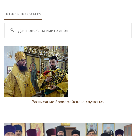
ПОИСК ПО САЙТУ
По
Поиск
по
Расписание Архиерейского служения