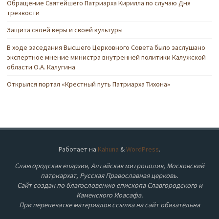
Обращение Святейшего Патриарха Кирилла по случаю Дня
трезвости
Защита своей веры и своей культуры
В ходе заседания Высшего Церковного Совета было заслушано
экспертное мнение министра внутренней политики Калужской
области О.А. Калугина
Открылся портал «Крестный путь Патриарха Тихона»
Работает на
Kahuna
&
WordPress
.
Славгородская епархия, Алтайская митрополия, Московский
патриархат, Русская Православная церковь.
Сайт создан по благословению епископа Славгородского и
Каменского Иоасафа.
При перепечатке материалов ссылка на сайт обязательна