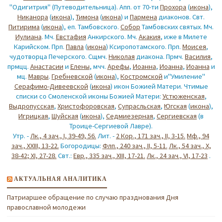
"Одигитрия" (Путеводительница). Апп. от 70-ти
Прохора
(
икона
),
Никанора
(
икона
),
Тимона
(
икона
) и
Пармена
диаконов. Свт.
Питирима
(
икона
), еп. Тамбовского.
Собор
Тамбовских святых. Мч.
Иулиана
. Мч.
Евстафия
Анкирского. Мч.
Акакия
, иже в Милете
Карийском. Прп.
Павла
(
икона
) Ксиропотамского. Прп.
Моисея
,
чудотворца Печерского. Сщмч.
Николая
диакона. Прмч.
Василия
,
прмцц.
Анастасии
и
Елены
, мчч.
Арефы
,
Иоанна
,
Иоанна
,
Иоанна
и
мц.
Мавры
.
Гребневской
(
икона
),
Костромской
и"Умиление"
Серафимо-Дивеевской
(
икона
) икон Божией Матери. Чтимые
списки со Смоленской иконы Божией Матери:
Устюженская
,
Выдропусская
,
Христофоровская
,
Супрасльская
,
Югская
(
икона
),
Игрицкая
,
Шуйская
(
икона
),
Седмиезерная
,
Сергиевская
(в
Троице-Сергиевой Лавре).
Утр. -
Лк., 4 зач., I, 39-49, 56.
Лит. -
2 Кор., 171 зач., II, 3-15.
Мф., 94
зач., XXIII, 13-22.
Богородицы:
Флп., 240 зач., II, 5-11.
Лк., 54 зач., X,
38-42; XI, 27-28.
Свт.:
Евр., 335 зач., XIII, 17-21.
Лк., 24 зач., VI, 17-23
.
АКТУАЛЬНАЯ АНАЛИТИКА
Патриаршее обращение по случаю празднования Дня
православной молодежи