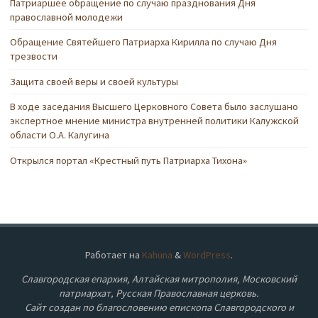
Патриаршее обращение по случаю празднования Дня
православной молодежи
Обращение Святейшего Патриарха Кирилла по случаю Дня
трезвости
Защита своей веры и своей культуры
В ходе заседания Высшего Церковного Совета было заслушано
экспертное мнение министра внутренней политики Калужской
области О.А. Калугина
Открылся портал «Крестный путь Патриарха Тихона»
Работает на
Kahuna
&
WordPress
.
Славгородская епархия, Алтайская митрополия, Московский
патриархат, Русская Православная церковь.
Сайт создан по благословению епископа Славгородского и