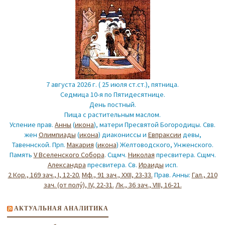
7 августа 2026 г. ( 25 июля ст.ст.), пятница.
Седмица 10-я по Пятидесятнице.
День постный.
Пища с растительным маслом.
Успение прав.
Анны
(
икона
), матери Пресвятой Богородицы. Свв.
жен
Олимпиады
(
икона
) диакониссы и
Евпраксии
девы,
Тавеннской. Прп.
Макария
(
икона
) Желтоводского, Унженского.
Память
V Вселенского Собора
. Сщмч.
Николая
пресвитера. Сщмч.
Александра
пресвитера. Св.
Ираиды
исп.
2 Кор., 169 зач., I, 12-20.
Мф., 91 зач., XXII, 23-33.
Прав. Анны:
Гал., 210
зач. (от полу́), IV, 22-31.
Лк., 36 зач., VIII, 16-21.
АКТУАЛЬНАЯ АНАЛИТИКА