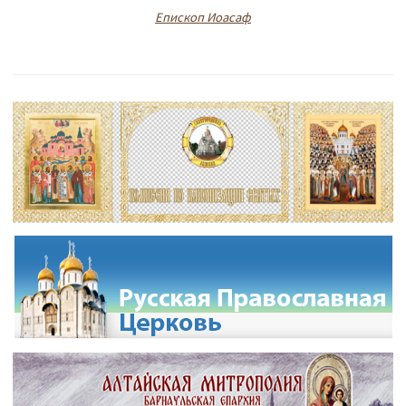
Епископ Иоасаф