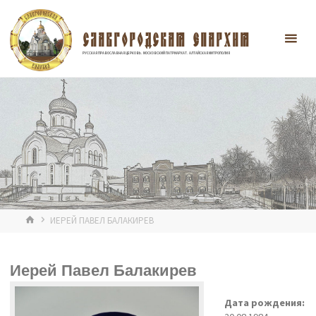
Перейти
к
содержимому
СЛАВГОРОДСКАЯ ЕПАРХИЯ
РУССКАЯ ПРАВОСЛАВНАЯ ЦЕРКОВЬ. МОСКОВСКИЙ ПАТРИАРХАТ. АЛТАЙСКАЯ МИТРОПОЛИЯ
ГЛАВНАЯ
ИЕРЕЙ ПАВЕЛ БАЛАКИРЕВ
Иерей Павел Балакирев
Дата рождения: