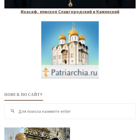
Иоасаф, епископ Славгородский и Каменский
ПОИСК ПО САЙТУ
По
Поиск
по