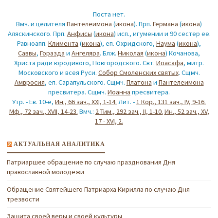
Поста нет.
Вмч. и целителя
Пантелеимона
(
икона
). Прп.
Германа
(
икона
)
Аляскинского. Прп.
Анфисы
(
икона
) исп., игумении и 90 сестер ее.
Равноапп.
Климента
(
икона
), еп. Охридского,
Наума
(
икона
),
Саввы
,
Горазда
и
Ангеляра
. Блж.
Николая
(
икона
) Кочанова,
Христа ради юродивого, Новгородского. Свт.
Иоасафа
, митр.
Московского и всея Руси.
Собор Смоленских святых
. Сщмч.
Амвросия
, еп. Сарапульского. Сщмч.
Платона
и
Пантелеимона
пресвитера. Сщмч.
Иоанна
пресвитера.
Утр. - Ев. 10-е,
Ин., 66 зач., XXI, 1-14.
Лит. -
1 Кор., 131 зач., IV, 9-16.
Мф., 72 зач., XVII, 14-23.
Вмч.:
2 Тим., 292 зач., II, 1-10.
Ин., 52 зач., XV,
17 - XVI, 2.
АКТУАЛЬНАЯ АНАЛИТИКА
Патриаршее обращение по случаю празднования Дня
православной молодежи
Обращение Святейшего Патриарха Кирилла по случаю Дня
трезвости
Защита своей веры и своей культуры