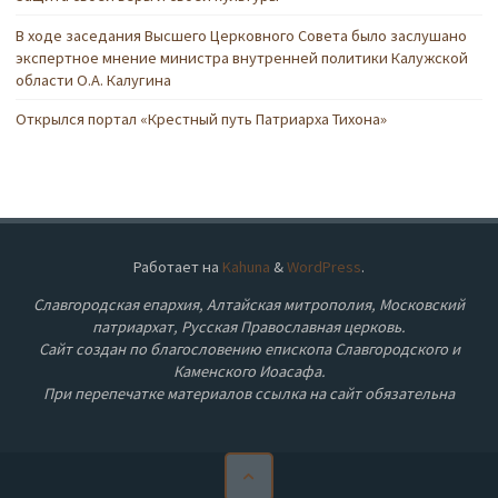
В ходе заседания Высшего Церковного Совета было заслушано
экспертное мнение министра внутренней политики Калужской
области О.А. Калугина
Открылся портал «Крестный путь Патриарха Тихона»
Работает на
Kahuna
&
WordPress
.
Славгородская епархия, Алтайская митрополия, Московский
патриархат, Русская Православная церковь.
Сайт создан по благословению епископа Славгородского и
Каменского Иоасафа.
При перепечатке материалов ссылка на сайт обязательна