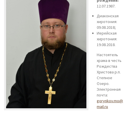
рождения:
12.07.1987.
Диаконская
хиротония:
09.08.2018;
Иерейская
хиротония:
19.08.2018.
Настоятель
храма в честь
Рождества
Христова р.п.
Степное
Озеро.
Электронная
почта:
gorynkov.mo@
mail.ru