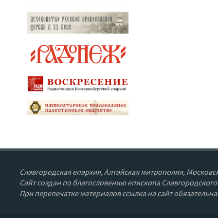
Славгородская епархия, Алтайская митрополия, Московск
Сайт создан по благословению епископа Славгородского
При перепечатке материалов ссылка на сайт обязательна