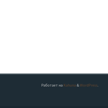
Работает на
Kahuna
&
WordPress
.