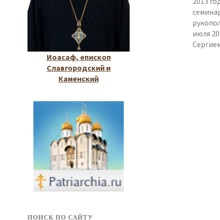
2013 го
семинар
рукопо
июля 20
Сергием
Иоасаф, епископ
Славгородский и
Каменский
ПОИСК ПО САЙТУ