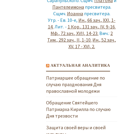
Сарапульского. Сщмч.
Платона
и
Пантелеимона
пресвитера.
Сщмч.
Иоанна
пресвитера.
Утр. - Ев. 10-е,
Ин., 66 зач., XXI, 1-
14.
Лит. -
1 Кор., 131 зач., IV, 9-16.
Мф., 72 зач., XVII, 14-23.
Вмч.:
2
Тим., 292 зач., II, 1-10.
Ин., 52 зач.,
XV, 17 - XVI, 2.
АКТУАЛЬНАЯ АНАЛИТИКА
Патриаршее обращение по
случаю празднования Дня
православной молодежи
Обращение Святейшего
Патриарха Кирилла по случаю
Дня трезвости
Защита своей веры и своей
культуры