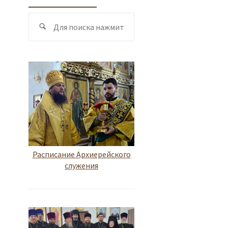
Поиск
Поиск
по:
Расписание Архиерейского
служения