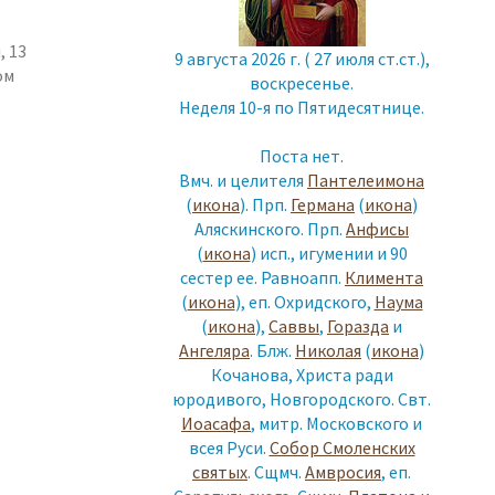
 13
9 августа 2026 г. ( 27 июля ст.ст.),
ом
воскресенье.
Неделя 10-я по Пятидесятнице.
Поста нет.
Вмч. и целителя
Пантелеимона
(
икона
). Прп.
Германа
(
икона
)
Аляскинского. Прп.
Анфисы
(
икона
) исп., игумении и 90
сестер ее. Равноапп.
Климента
(
икона
), еп. Охридского,
Наума
(
икона
),
Саввы
,
Горазда
и
Ангеляра
. Блж.
Николая
(
икона
)
Кочанова, Христа ради
юродивого, Новгородского. Свт.
Иоасафа
, митр. Московского и
всея Руси.
Собор Смоленских
святых
. Сщмч.
Амвросия
, еп.