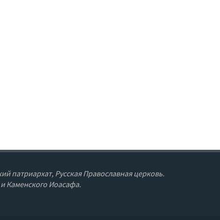
ий патриархат, Русская Православная церковь.
 и Каменского Иоасафа.