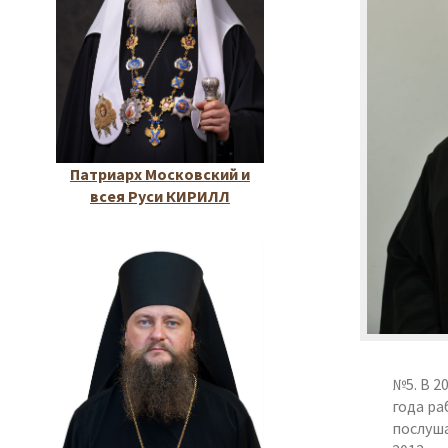
Патриарх Московский и
всея Руси КИРИЛЛ
№5. В 2
года ра
послуша