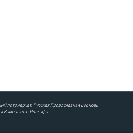
ий патриархат, Русская Православная церковь.
 и Каменского Иоасафа.