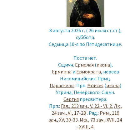
8 августа 2026 г. ( 26 июля ст.ст.),
суббота.
Седмица 10-я по Пятидесятнице.
Поста нет.
Сщмчч.
Ермолая
(
икона
),
Ермиппа
и
Ермократа
, иереев
Никомидийских. Прмц.
Параскевы
. Прп.
Моисея
(
икона
)
Угрина, Печерского. Сщмч.
Сергия
пресвитера.
Прп.:
Гал., 213 зач., V, 22 - VI, 2.
Лк.,
24 зач., VI, 17-23
. Ряд.:
Рим., 119
зач., XV, 30-33.
Мф., 73 зач., XVII, 24
- XVIII, 4.