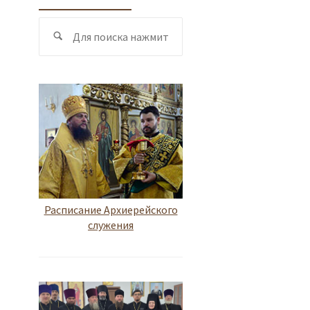
Поиск
Поиск
по:
Расписание Архиерейского
служения