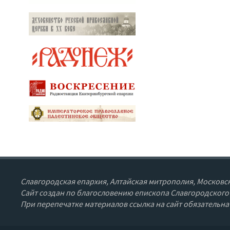
Славгородская епархия, Алтайская митрополия, Московск
Сайт создан по благословению епископа Славгородского
При перепечатке материалов ссылка на сайт обязательна