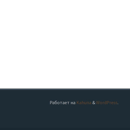
Работает на
Kahuna
&
WordPress
.