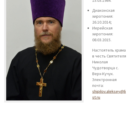
15.03.1984.
Диаконская
хиротония:
26.10.2014;
Иерейская
хиротония:
08.03.2015.
Настоятель храма
в честь Святителя
Николая
Чудотворца с.
Верх-Кучук.
Электронная
почта:
shipilov.aleksey@li
st.ru