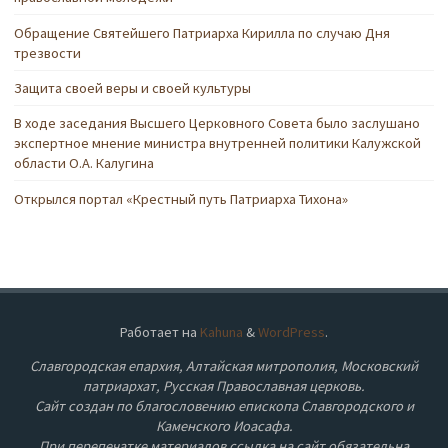
Обращение Святейшего Патриарха Кирилла по случаю Дня
трезвости
Защита своей веры и своей культуры
В ходе заседания Высшего Церковного Совета было заслушано
экспертное мнение министра внутренней политики Калужской
области О.А. Калугина
Открылся портал «Крестный путь Патриарха Тихона»
Работает на
Kahuna
&
WordPress
.
Славгородская епархия, Алтайская митрополия, Московский
патриархат, Русская Православная церковь.
Сайт создан по благословению епископа Славгородского и
Каменского Иоасафа.
При перепечатке материалов ссылка на сайт обязательна