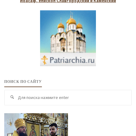
Иоасаф, епископ Славгородский и Каменский
ПОИСК ПО САЙТУ
По
Поиск
по