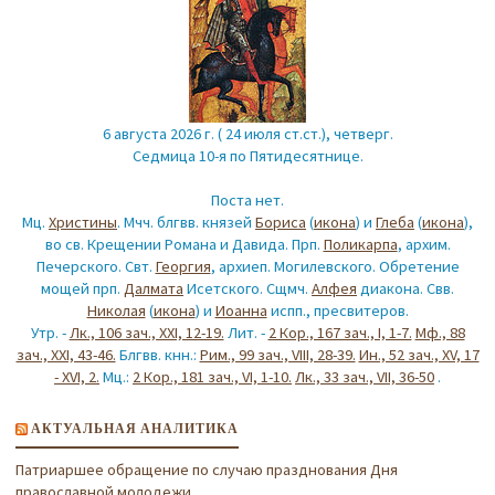
6 августа 2026 г. ( 24 июля ст.ст.), четверг.
Седмица 10-я по Пятидесятнице.
Поста нет.
Мц.
Христины
. Мчч. блгвв. князей
Бориса
(
икона
) и
Глеба
(
икона
),
во св. Крещении Романа и Давида. Прп.
Поликарпа
, архим.
Печерского. Свт.
Георгия
, архиеп. Могилевского. Обретение
мощей прп.
Далмата
Исетского. Сщмч.
Алфея
диакона. Свв.
Николая
(
икона
) и
Иоанна
испп., пресвитеров.
Утр. -
Лк., 106 зач., XXI, 12-19.
Лит. -
2 Кор., 167 зач., I, 1-7.
Мф., 88
зач., XXI, 43-46.
Блгвв. кнн.:
Рим., 99 зач., VIII, 28-39.
Ин., 52 зач., XV, 17
- XVI, 2.
Мц.:
2 Кор., 181 зач., VI, 1-10.
Лк., 33 зач., VII, 36-50
.
АКТУАЛЬНАЯ АНАЛИТИКА
Патриаршее обращение по случаю празднования Дня
православной молодежи