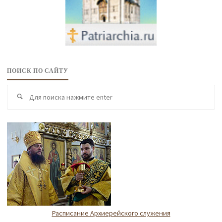
ПОИСК ПО САЙТУ
По
Поиск
по
Расписание Архиерейского служения