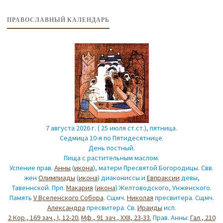
ПРАВОСЛАВНЫЙ КАЛЕНДАРЬ
7 августа 2026 г. ( 25 июля ст.ст.), пятница.
Седмица 10-я по Пятидесятнице.
День постный.
Пища с растительным маслом.
Успение прав.
Анны
(
икона
), матери Пресвятой Богородицы. Свв.
жен
Олимпиады
(
икона
) диакониссы и
Евпраксии
девы,
Тавеннской. Прп.
Макария
(
икона
) Желтоводского, Унженского.
Память
V Вселенского Собора
. Сщмч.
Николая
пресвитера. Сщмч.
Александра
пресвитера. Св.
Ираиды
исп.
2 Кор., 169 зач., I, 12-20.
Мф., 91 зач., XXII, 23-33.
Прав. Анны:
Гал., 210