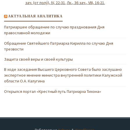
зач. (от полу́), IV, 22-31.
Лк., 36 зач., VIII, 16-21.
АКТУАЛЬНАЯ АНАЛИТИКА
Патриаршее обращение по случаю празднования Дня
православной молодежи
Обращение Святейшего Патриарха Кирилла по случаю Дня
трезвости
Защита своей веры и своей культуры
В ходе заседания Высшего Церковного Совета было заслушано
экспертное мнение министра внутренней политики Калужской
области О.А. Калугина
Открылся портал «Крестный путь Патриарха Тихона»
Работает на
Kahuna
&
WordPress
.