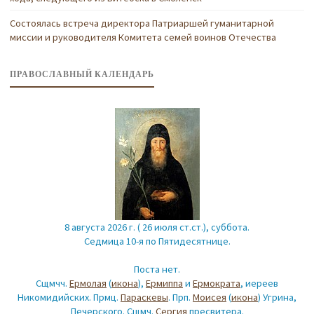
Состоялась встреча директора Патриаршей гуманитарной
миссии и руководителя Комитета семей воинов Отечества
ПРАВОСЛАВНЫЙ КАЛЕНДАРЬ
8 августа 2026 г. ( 26 июля ст.ст.), суббота.
Седмица 10-я по Пятидесятнице.
Поста нет.
Сщмчч.
Ермолая
(
икона
),
Ермиппа
и
Ермократа
, иереев
Никомидийских. Прмц.
Параскевы
. Прп.
Моисея
(
икона
) Угрина,
Печерского. Сщмч.
Сергия
пресвитера.