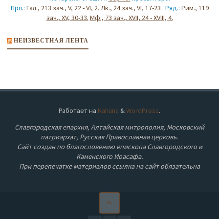
Прп.:
Гал., 213 зач., V, 22 - VI, 2.
Лк., 24 зач., VI, 17-23
. Ряд.:
Рим., 119
зач., XV, 30-33.
Мф., 73 зач., XVII, 24 - XVIII, 4.
НЕИЗВЕСТНАЯ ЛЕНТА
Работает на
Kahuna
&
WordPress
.
Славгородская епархия, Алтайская митрополия, Московский
патриархат, Русская Православная церковь.
Сайт создан по благословению епископа Славгородского и
Каменского Иоасафа.
При перепечатке материалов ссылка на сайт обязательна