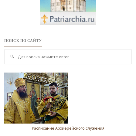
ПОИСК ПО САЙТУ
По
Поиск
по
Расписание Архиерейского служения