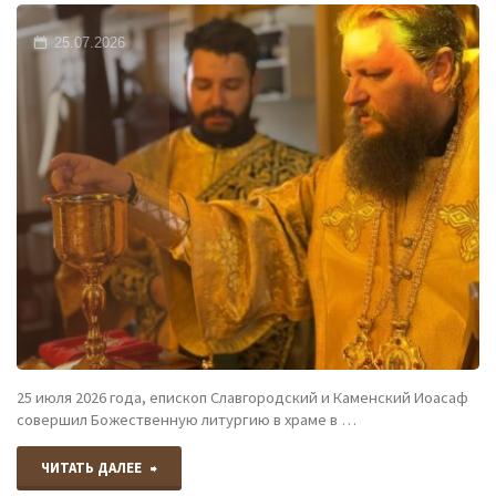
и
25.07.2026
Каменский,
совершил
Всенощное
бдение
в
храме
апостолов
Петра
25 июля 2026 года, епископ Славгородский и Каменский Иоасаф
совершил Божественную литургию в храме в …
и
Павла
"Епископ
ЧИТАТЬ ДАЛЕЕ