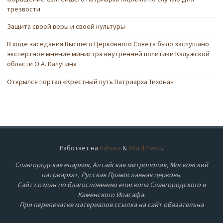
трезвости
Защита своей веры и своей культуры
В ходе заседания Высшего Церковного Совета было заслушано
экспертное мнение министра внутренней политики Калужской
области О.А. Калугина
Открылся портал «Крестный путь Патриарха Тихона»
Работает на
Kahuna
&
WordPress
.
Славгородская епархия, Алтайская митрополия, Московский
патриархат, Русская Православная церковь.
Сайт создан по благословению епископа Славгородского и
Каменского Иоасафа.
При перепечатке материалов ссылка на сайт обязательна