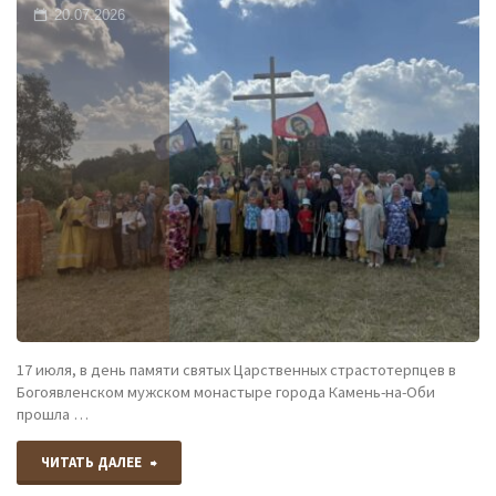
20.07.2026
архистратига
Божьего
Михаила
села
Ребриха
состоялась
Божественная
литургия."
17 июля, в день памяти святых Царственных страстотерпцев в
Богоявленском мужском монастыре города Камень-на-Оби
прошла …
"Почтили
ЧИТАТЬ ДАЛЕЕ