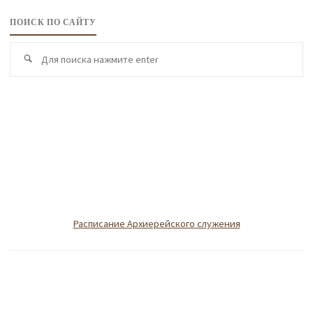
ПОИСК ПО САЙТУ
По
Поиск
по
Расписание Архиерейского служения