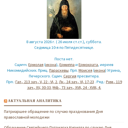
8 августа 2026 г. ( 26 июля ст.ст.), суббота.
Седмица 10-я по Пятидесятнице.
Поста нет.
Сщмчч.
Ермолая
(
икона
),
Ермиппа
и
Ермократа
, иереев
Никомидийских. Прмц.
Параскевы
. Прп.
Моисея
(
икона
) Угрина,
Печерского. Сщмч.
Сергия
пресвитера.
Прп.:
Гал., 213 зач., V, 22 - VI, 2.
Лк., 24 зач., VI, 17-23
. Ряд.:
Рим., 119
зач., XV, 30-33.
Мф., 73 зач., XVII, 24 - XVIII, 4.
АКТУАЛЬНАЯ АНАЛИТИКА
Патриаршее обращение по случаю празднования Дня
православной молодежи
Обращение Святейшего Патриарха Кирилла по случаю Дня