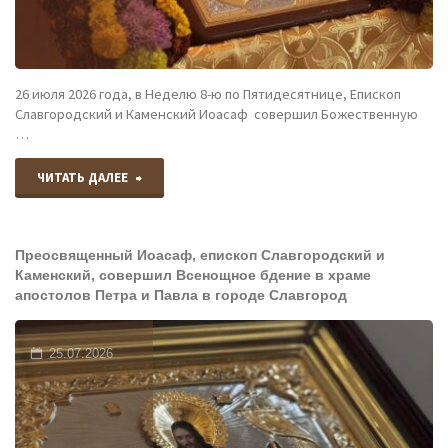
совершили
Божественную
26 июля 2026 года, в Неделю 8-ю по Пятидесятнице, Епископ
Славгородский и Каменский Иоасаф совершил Божественную
литургию
…
в
"Епископ
ЧИТАТЬ ДАЛЕЕ
храме
Славгородский
святого
Преосвященный Иоасаф, епископ Славгородский и
и
равноапостольного
Каменский, совершил Всенощное бдение в храме
апостолов Петра и Павла в городе Славгород
Каменский
великого
Иоасаф
25.07.2026
князя
совершил
Владимира
Божественную
в