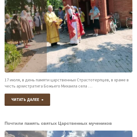
17 июля, в день памяти царственных Страстотерпцев, в храме в
честь архистратига Божьего Михаила села …
"В
ЧИТАТЬ ДАЛЕЕ
храме
Почтили память святых Царственных мучеников
в
честь