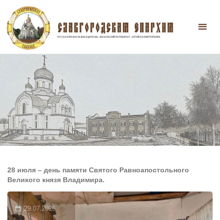
Перейти
к
содержимому
СЛАВГОРОДСКАЯ ЕПАРХИЯ
РУССКАЯ ПРАВОСЛАВНАЯ ЦЕРКОВЬ. МОСКОВСКИЙ ПАТРИАРХАТ. АЛТАЙСКАЯ МИТРОПОЛИЯ
28 июля – день памяти Святого Равноапостольного
Великого князя Владимира.
29.07.2026