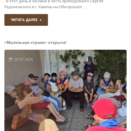
В этот день в часовне в честь преподобного Сергия
святых
Радонежского в г. Камень-на-Оби прошёл …
апостолов
"18
ЧИТАТЬ ДАЛЕЕ
Петра
июля
и
«Маленькая страна» открыта!
–
Павла
день
20.07.2026
в
памяти
городе
преподобного
Славгород."
Сергия
Радонежского"