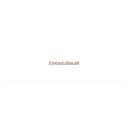
Епископ Иоасаф