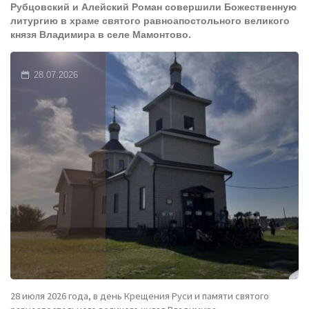
Рубцовский и Алейский Роман совершили Божественную
литургию в храме святого равноапостольного великого
день
князя Владимира в селе Мамонтово.
памяти
28.07.2026
Святого
Равноапостольного
Великого
князя
Владимира."
28 июля 2026 года, в день Крещения Руси и памяти святого