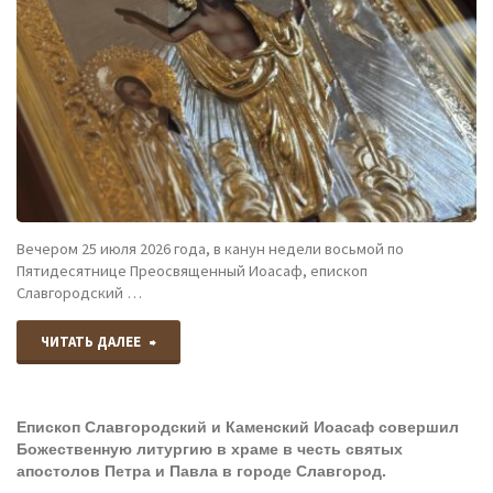
Литургию
селе
в храме
Мамонтово."
в
честь
Покрова
Пресвятой
Вечером 25 июля 2026 года, в канун недели восьмой по
Пятидесятнице Преосвященный Иоасаф, епископ
Богородицы
Славгородский …
села
"Преосвященный
ЧИТАТЬ ДАЛЕЕ
Баево."
Иоасаф,
Епископ Славгородский и Каменский Иоасаф совершил
епископ
Божественную литургию в храме в честь святых
апостолов Петра и Павла в городе Славгород.
Славгородский