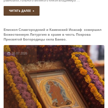
равноапостольного великого князя Владимира …
"Епископ
ЧИТАТЬ ДАЛЕЕ
Славгородский
Епископ Славгородский и Каменский Иоасаф совершил
и
Божественную Литургию в храме в честь Покрова
Пресвятой Богородицы села Баево.
Каменский
Иоасаф
26.07.2026
и
епископ
Рубцовский
и
Алейский
Роман