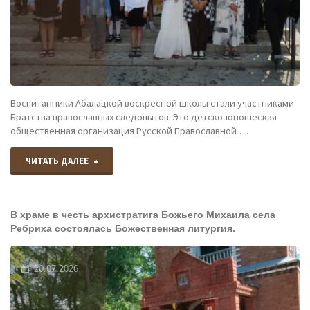
Воспитанники Абалацкой воскресной школы стали участниками
Братства православных следопытов. Это детско-юношеская
общественная организация Русской Православной …
"Мы
ЧИТАТЬ ДАЛЕЕ
в
В храме в честь архистратига Божьего Михаила села
Братстве
Ребриха состоялась Божественная литургия.
юных
20.07.2026
следопытов!"