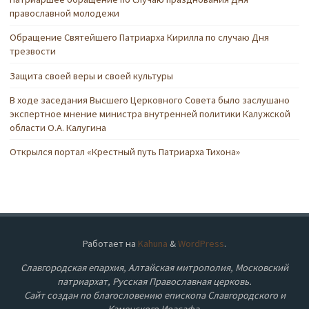
православной молодежи
Обращение Святейшего Патриарха Кирилла по случаю Дня
трезвости
Защита своей веры и своей культуры
В ходе заседания Высшего Церковного Совета было заслушано
экспертное мнение министра внутренней политики Калужской
области О.А. Калугина
Открылся портал «Крестный путь Патриарха Тихона»
Работает на
Kahuna
&
WordPress
.
Славгородская епархия, Алтайская митрополия, Московский
патриархат, Русская Православная церковь.
Сайт создан по благословению епископа Славгородского и
Каменского Иоасафа.