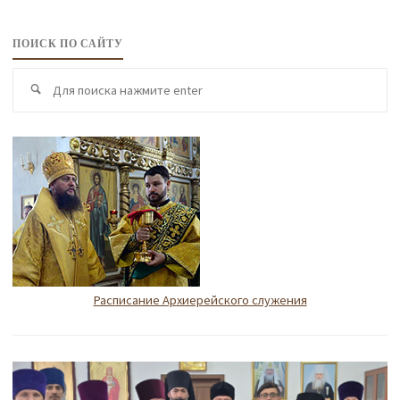
ПОИСК ПО САЙТУ
По
Поиск
по
Расписание Архиерейского служения