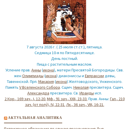
7 августа 2026 г. ( 25 июля ст.ст.), пятница.
Седмица 10-я по Пятидесятнице.
День постный.
Пища с растительным маслом.
Успение прав.
Анны
(
икона
), матери Пресвятой Богородицы. Свв.
жен
Олимпиады
(
икона
) диакониссы и
Евпраксии
девы,
Тавеннской. Прп.
Макария
(
икона
) Желтоводского, Унженского.
Память
V Вселенского Собора
. Сщмч.
Николая
пресвитера. Сщмч.
Александра
пресвитера. Св.
Ираиды
исп.
2 Кор., 169 зач., I, 12-20.
Мф., 91 зач., XXII, 23-33.
Прав. Анны:
Гал., 210
зач. (от полу́), IV, 22-31.
Лк., 36 зач., VIII, 16-21.
АКТУАЛЬНАЯ АНАЛИТИКА
Патриаршее обращение по случаю празднования Дня