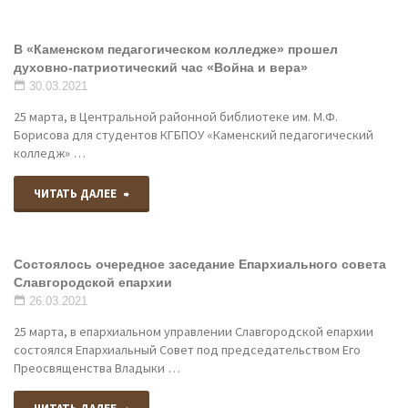
Преосвященство
мероприятии
В «Каменском педагогическом колледже» прошел
епископ
духовно-патриотический час «Война и вера»
«Жизнь
Всеволод
30.03.2021
в
25 марта, в Центральной районной библиотеке им. М.Ф.
принял
Борисова для студентов КГБПОУ «Каменский педагогический
твоих
колледж» …
участие
руках»"
"В
ЧИТАТЬ ДАЛЕЕ
в
«Каменском
заседании
Состоялось очередное заседание Епархиального совета
педагогическом
Архиерейского
Славгородской епархии
колледже»
26.03.2021
совета"
25 марта, в епархиальном управлении Славгородской епархии
прошел
состоялся Епархиальный Совет под председательством Его
Преосвященства Владыки …
духовно-
"Состоялось