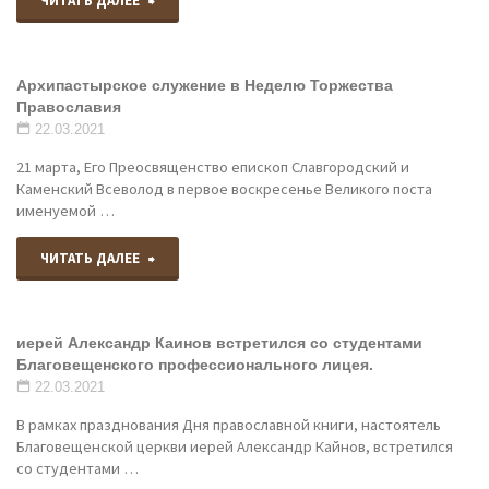
ЧИТАТЬ ДАЛЕЕ
патриотический
очередное
час
Архипастырское служение в Неделю Торжества
заседание
«Война
Православия
Епархиального
22.03.2021
и
21 марта, Его Преосвященство епископ Славгородский и
совета
вера»"
Каменский Всеволод в первое воскресенье Великого поста
именуемой …
Славгородской
"Архипастырское
ЧИТАТЬ ДАЛЕЕ
епархии"
служение
иерей Александр Каинов встретился со студентами
в
Благовещенского профессионального лицея.
Неделю
22.03.2021
В рамках празднования Дня православной книги, настоятель
Торжества
Благовещенской церкви иерей Александр Кайнов, встретился
со студентами …
Православия"