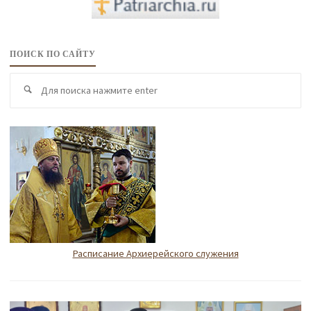
ПОИСК ПО САЙТУ
По
Поиск
по
Расписание Архиерейского служения