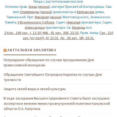
Пища с растительным маслом.
Успение прав.
Анны
(
икона
), матери Пресвятой Богородицы. Свв.
жен
Олимпиады
(
икона
) диакониссы и
Евпраксии
девы,
Тавеннской. Прп.
Макария
(
икона
) Желтоводского, Унженского.
Память
V Вселенского Собора
. Сщмч.
Николая
пресвитера. Сщмч.
Александра
пресвитера. Св.
Ираиды
исп.
2 Кор., 169 зач., I, 12-20.
Мф., 91 зач., XXII, 23-33.
Прав. Анны:
Гал., 210
зач. (от полу́), IV, 22-31.
Лк., 36 зач., VIII, 16-21.
АКТУАЛЬНАЯ АНАЛИТИКА
Патриаршее обращение по случаю празднования Дня
православной молодежи
Обращение Святейшего Патриарха Кирилла по случаю Дня
трезвости
Защита своей веры и своей культуры
В ходе заседания Высшего Церковного Совета было заслушано
экспертное мнение министра внутренней политики Калужской
области О.А. Калугина