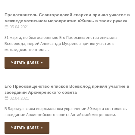
Представитель Славгородской епархии принял участие в
межведомственном мероприятии «Жизнь в твоих руках»
05.04.2021
31 марта, по благословению Его Преосвященства епископа
Всеволода, иерей Александр Мусрепов принял участие в
межведомственном …
"Представитель
ЧИТАТЬ ДАЛЕЕ
Славгородской
Его Преосвященство епископ Всеволод принял участие в
епархии
заседании Архиерейского совета
принял
02.04.2021
В Барнаульском епархиальном управлении 30 марта состоялось
участие
заседание Архиерейского совета Алтайской митрополии.
в
"Его
ЧИТАТЬ ДАЛЕЕ
межведомственном