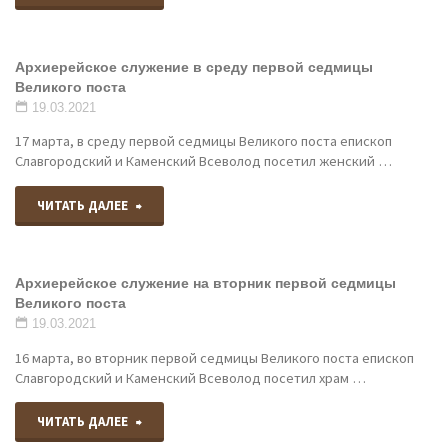
Озеро"
служение
Архиерейское служение в среду первой седмицы
в
Великого поста
четверг
19.03.2021
17 марта, в среду первой седмицы Великого поста епископ
первой
Славгородский и Каменский Всеволод посетил женский …
седмицы
"Архиерейское
ЧИТАТЬ ДАЛЕЕ
Великого
служение
поста"
Архиерейское служение на вторник первой седмицы
в
Великого поста
среду
19.03.2021
16 марта, во вторник первой седмицы Великого поста епископ
первой
Славгородский и Каменский Всеволод посетил храм …
седмицы
"Архиерейское
ЧИТАТЬ ДАЛЕЕ
Великого