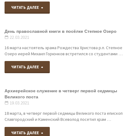
"иерей
ЧИТАТЬ ДАЛЕЕ
Александр
День православной книги в посёлке Степное Озеро
Каинов
22.03.2021
встретился
16 марта настоятель храма Рождества Христова р.п. Степное
Озеро иерей Михаил Горюнков встретился со студентами …
со
"День
ЧИТАТЬ ДАЛЕЕ
студентами
православной
Благовещенского
Архиерейское служение в четверг первой седмицы
книги
профессионального
Великого поста
в
19.03.2021
лицея."
18 марта, в четверг первой седмицы Великого поста епископ
посёлке
Славгородский и Каменский Всеволод посетил храм …
Степное
"Архиерейское
ЧИТАТЬ ДАЛЕЕ